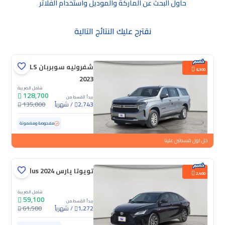
حاول البحث عن الماركة والموديل واستخدام الفلاتر
نقترح عليك النتائج التالية
شفروليه سوبربان LS
6,300
2023
شامل الضريبة
128,700
يبدأ القسط من
/
شهرياً
135,000
2,743
مستعملة
145,892 كم
مفحوصة ومضمونة
خل اول قسطين علينا
تويوتا يارس Y Plus 2024
2,400
شامل الضريبة
59,100
يبدأ القسط من
/
شهرياً
61,500
1,272