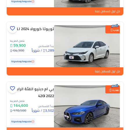
مستعملة
15,992 كم
ممشى قليل
مفحوصة ومضمونة
خل اول قسطين علينا
تويوتا كورولا XLI 2024
4,400
شامل الضريبة
59,900
يبدأ القسط من
/
شهرياً
64,300
1,289
مستعملة
18,936 كم
ممشى قليل
مفحوصة ومضمونة
خل اول قسطين علينا
بي ام دبليو الفئة الرابعة
13,900
420i 2022
شامل الضريبة
164,600
يبدأ القسط من
/
شهرياً
178,500
3,502
مستعملة
44,578 كم
ممشى قليل
مفحوصة ومضمونة