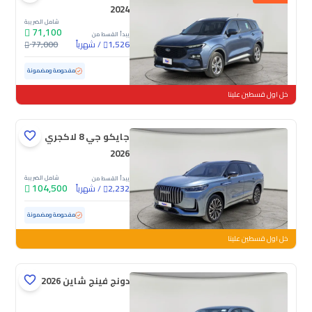
2024
شامل الضريبة
71,100
يبدأ القسط من
/
شهرياً
77,000
1,526
مستعملة
60,395 كم
مفحوصة ومضمونة
خل اول قسطين علينا
جايكو جي 8 لاكجري
2026
شامل الضريبة
يبدأ القسط من
104,500
/
شهرياً
2,232
مستعملة
16,667 كم
ممشى قليل
مفحوصة ومضمونة
خل اول قسطين علينا
دونج فينج شاين E1 2026