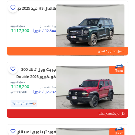
هافال H9 ميد 2025 دبل
شامل الضريبة
يبدأ القسط من
117,300
/
شهرياً
2,344
جديدة
غسيل مجاني ٣ اشهر
جريت وول تانك 300
5,300
كونكيرور 2023 Double
شامل الضريبة
128,200
يبدأ القسط من
/
شهرياً
133,500
2,732
مستعملة
47,262 كم
ممشى قليل
مفحوصة ومضمونة
خل اول قسطين علينا
فورد تريتوري امبيانتي
5,900