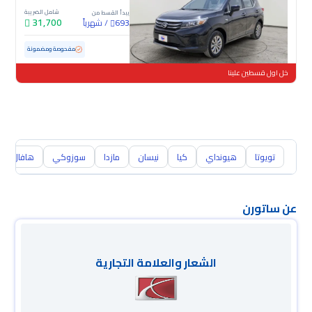
شامل الضريبة
يبدأ القسط من
31,700
/
شهرياً
693
مستعملة
103,146 كم
مفحوصة ومضمونة
خل اول قسطين علينا
تويوتا
هيونداي
كيا
نيسان
مازدا
سوزوكي
هافال
عن ساتورن
الشعار والعلامة التجارية