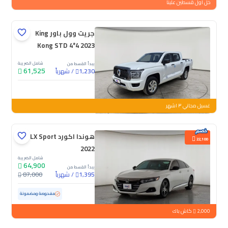
خل اول قسطين علينا
جريت وول باور King
Kong STD 4*4 2023
شامل الضريبة
يبدأ القسط من
61,525
/
شهرياً
1,230
جديدة
غسيل مجاني ٣ اشهر
هوندا اكورد LX Sport
22,100
2022
شامل الضريبة
64,900
يبدأ القسط من
/
شهرياً
87,000
1,395
مستعملة
124,676 كم
مفحوصة ومضمونة
2,000
كاش باك