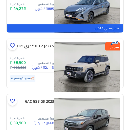
شامل الضريبة
يبدأ القسط من
44,275
/
شهرياً
885
جديدة
غسيل مجاني ٣ اشهر
جيتور T2 لاكجري 2025
11,700
شامل الضريبة
98,900
يبدأ القسط من
/
شهرياً
110,600
2,113
مستعملة
70,776 كم
مفحوصة ومضمونة
GAC GS3 GS 2023
شامل الضريبة
يبدأ القسط من
30,500
/
شهرياً
668