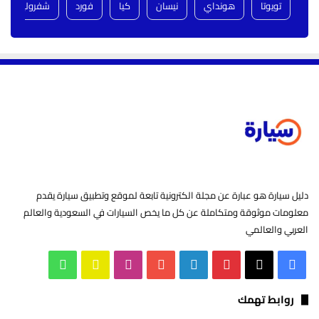
تويوتا
هونداي
نيسان
كيا
فورد
شفروليه
دليل سيارة هو عبارة عن مجلة الكترونية تابعة لموقع وتطبيق سيارة يقدم
معلومات موثوقة ومتكاملة عن كل ما يخص السيارات في السعودية والعالم
العربي والعالمي
‫X
فيسبوك
بينتيريست
لينكدإن
‫YouTube
انستقرام
سناب
واتساب
تشات
روابط تهمك