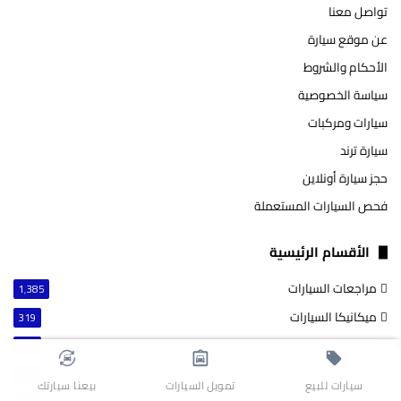
تواصل معنا
عن موقع سيارة
الأحكام والشروط
سياسة الخصوصية
سيارات ومركبات
سيارة ترند
حجز سيارة أونلاين
فحص السيارات المستعملة
الأقسام الرئيسية
مراجعات السيارات
1٬385
ميكانيكا السيارات
319
دليل المرور السعودي
202
دليل بيع وشراء السيارات
201
سيارات للبيع
تمويل السيارات
بيعنا سيارتك