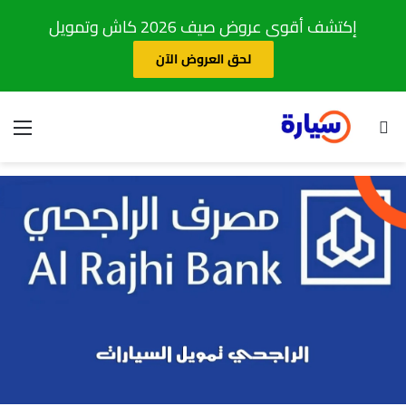
إكتشف أقوى عروض صيف 2026 كاش وتمويل
لحق العروض الآن
بحث عن
الق