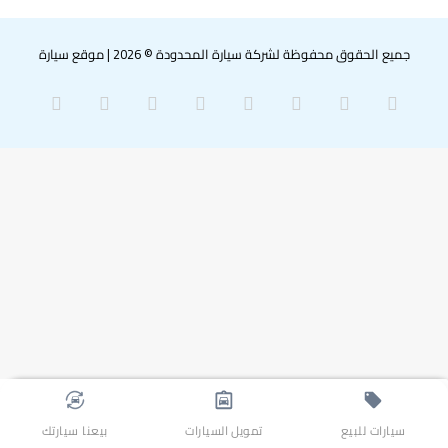
جميع الحقوق محفوظة لشركة سيارة المحدودة © 2026
|
موقع سيارة
‫X
فيسبوك
بينتيريست
لينكدإن
‫YouTube
انستقرام
سناب
واتساب
تشات
سيارات للبيع
تمويل السيارات
بيعنا سيارتك