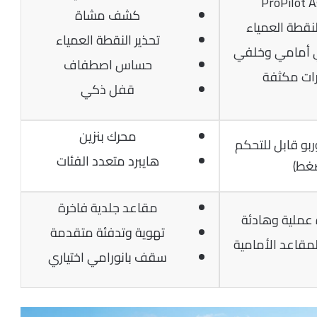
ProPilot A
كشف مشاة
قطة العمياء
تحذير النقطة العمياء
ي أمامي وخلفي
حساس اصطفاف
رات مكثفة
قفل ذكي
محرك بنزين
 لتر، توربو قابل للتحكم
هايبرد متعدد الفئات
ضغط)
مقاعد جلدية فاخرة
عملية وهادئة
تهوية وتدفئة متقدمة
مقاعد الأمامية
سقف بانورامي اختياري