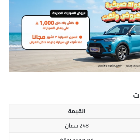
القيمة
248 حصان
غير محدد بدقة