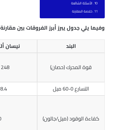
الأسئلة الشائعة
خلاصة المقارنة
وفيما يلي جدول يبرز أبرز الفروقات بين مقارنة بين نيسان ألتيما 
البند
نيسان ألتيم
قوة المحرك (حصان)
248 حصان
التسارع 0-60 ميل
8.4 ثانية
كفاءة الوقود (ميل/جالون)
0