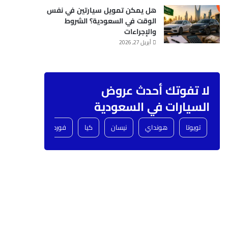
هل يمكن تمويل سيارتين في نفس
الوقت في السعودية؟ الشروط
والإجراءات
أبريل 27, 2026
لا تفوتك أحدث عروض
السيارات في السعودية
تويوتا
هونداي
نيسان
كيا
فورد
شفروليه