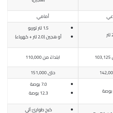
اعي
أمامي
1.5 لتر توربو
ر
أو هجين (2.0 لتر + كهرباء)
10
ابتداءً من 110,000
حتى 151,000
7.0 بوصة
12.3 بوصة
كبح طوارئ آلي