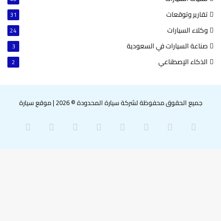
تقارير وتوقعات
31
وكلاء السيارات
24
صناعة السيارات في السعودية
3
الذكاء الإصطناعي
2
جميع الحقوق محفوظة لشركة سيارة المحدودة © 2026
|
موقع سيارة
‫X
فيسبوك
بينتيريست
لينكدإن
‫YouTube
انستقرام
سناب
واتساب
تشات