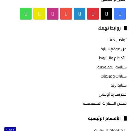
‫X
فيسبوك
بينتيريست
لينكدإن
‫YouTube
انستقرام
سناب
واتساب
تشات
روابط تهمك
تواصل معنا
عن موقع سيارة
الأحكام والشروط
سياسة الخصوصية
سيارات ومركبات
سيارة ترند
حجز سيارة أونلاين
فحص السيارات المستعملة
الأقسام الرئيسية
مراجعات السيارات
1٬387