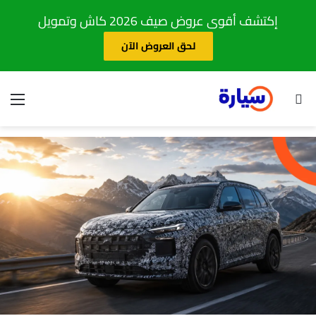
إكتشف أقوى عروض صيف 2026 كاش وتمويل
لحق العروض الآن
بحث عن
الق