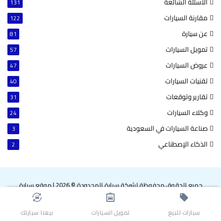
الأسئلة الشائعة
131
مقارنة السيارات
122
عن سيارة
81
تمويل السيارات
57
عروض السيارات
47
تقنيات السيارات
40
تقارير وتوقعات
31
وكلاء السيارات
24
صناعة السيارات في السعودية
3
الذكاء الإصطناعي
2
جميع الحقوق محفوظة لشركة سيارة المحدودة © 2026
|
موقع سيارة
‫X
فيسبوك
بينتيريست
لينكدإن
‫YouTube
انستقرام
سناب
واتساب
سيارات للبيع
تمويل السيارات
بيعنا سيارتك