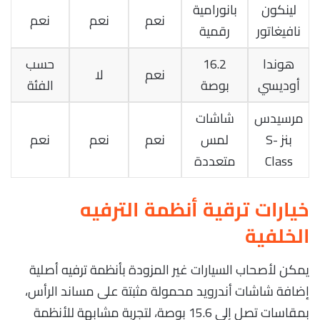
لينكون
بانورامية
نعم
نعم
نعم
نافيغاتور
رقمية
هوندا
16.2
حسب
نعم
لا
أوديسي
بوصة
الفئة
مرسيدس
شاشات
بنز S-
لمس
نعم
نعم
نعم
Class
متعددة
خيارات ترقية أنظمة الترفيه
الخلفية
يمكن لأصحاب السيارات غير المزودة بأنظمة ترفيه أصلية
إضافة شاشات أندرويد محمولة مثبتة على مساند الرأس،
بمقاسات تصل إلى 15.6 بوصة، لتجربة مشابهة للأنظمة