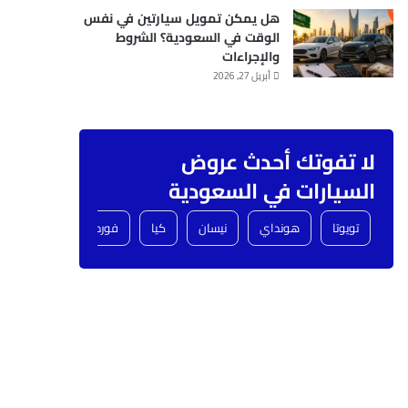
هل يمكن تمويل سيارتين في نفس
الوقت في السعودية؟ الشروط
والإجراءات
أبريل 27, 2026
لا تفوتك أحدث عروض
السيارات في السعودية
تويوتا
هونداي
نيسان
كيا
فورد
شفروليه