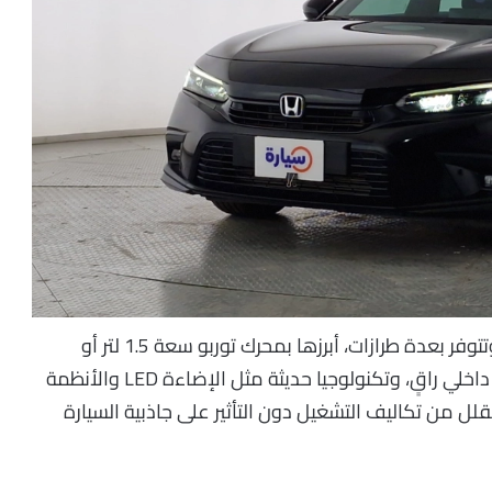
سيارة مدمجة رياضية موثوقة، وتتوفر بعدة طرازات، أبرزها بمحرك توربو سعة 1.5 لتر أو
محرك 2.0 لتر في النسخة الهجينة، كما تتميز بتصميم داخلي راقٍ، وتكنولوجيا حديثة مثل الإضاءة LED والأنظمة
ل من تكاليف التشغيل دون التأثير على جاذبية السيارة