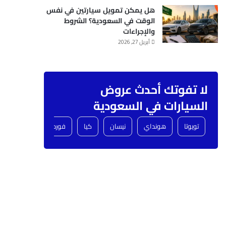
هل يمكن تمويل سيارتين في نفس
الوقت في السعودية؟ الشروط
والإجراءات
أبريل 27, 2026
لا تفوتك أحدث عروض
السيارات في السعودية
تويوتا
هونداي
نيسان
كيا
فورد
شفروليه