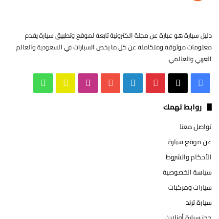
دليل سيارة هو عبارة عن مجلة الكترونية تابعة لموقع وتطبيق سيارة يقدم
معلومات موثوقة ومتكاملة عن كل ما يخص السيارات في السعودية والعالم
العربي والعالمي
‫X
فيسبوك
بينتيريست
لينكدإن
‫YouTube
انستقرام
سناب
واتساب
تشات
روابط تهمك
تواصل معنا
عن موقع سيارة
الأحكام والشروط
سياسة الخصوصية
سيارات ومركبات
سيارة ترند
حجز سيارة أونلاين