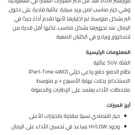
فورتشنر 2026 تعد من أكثر السيارات انتشارًا في السعودية،
وهي خيار مناسب لمن يريد سيارة عائلية قادرة على دخول
البر بشكل متوسط. تم اختيارها لأنها تقدم أداءً جيدًا في
الرمال عند تجهيزها بشكل مناسب، لكنها أقل قدرة من
لاندكروزر وبرادو في الكثبان الصعبة.
المعلومات الرئيسية
الفئة: SUV عائلية
نظام الدفع: دفع رباعي جزئي (Part-Time 4WD)
الاستخدام: رحلات نهاية الأسبوع + بر متوسط
ملاحظات: الأداء يعتمد على الإطارات والحمولة
أبرز الميزات
خيار اقتصادي نسبيًا مقارنة بالخيارات الأعلى
وجود HI/LOW يساعد في تحسين الأداء على الرمال