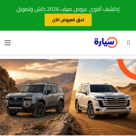
إكتشف أقوى عروض صيف 2026 كاش وتمويل
لحق العروض الآن
بحث عن
الق