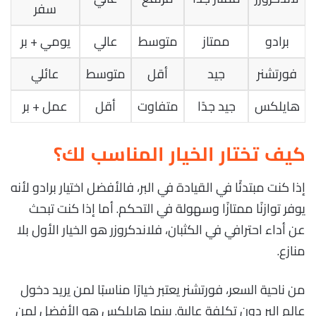
سفر
برادو
ممتاز
متوسط
عالي
يومي + بر
فورتشنر
جيد
أقل
متوسط
عائلي
هايلكس
جيد جدًا
متفاوت
أقل
عمل + بر
كيف تختار الخيار المناسب لك؟
إذا كنت مبتدئًا في القيادة في البر، فالأفضل اختيار برادو لأنه
يوفر توازنًا ممتازًا وسهولة في التحكم. أما إذا كنت تبحث
عن أداء احترافي في الكثبان، فلاندكروزر هو الخيار الأول بلا
منازع.
من ناحية السعر، فورتشنر يعتبر خيارًا مناسبًا لمن يريد دخول
عالم البر دون تكلفة عالية. بينما هايلكس هو الأفضل لمن