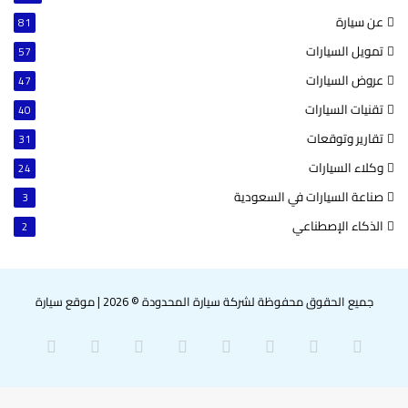
عن سيارة
81
تمويل السيارات
57
عروض السيارات
47
تقنيات السيارات
40
تقارير وتوقعات
31
وكلاء السيارات
24
صناعة السيارات في السعودية
3
الذكاء الإصطناعي
2
جميع الحقوق محفوظة لشركة سيارة المحدودة © 2026
|
موقع سيارة
‫X
فيسبوك
بينتيريست
لينكدإن
‫YouTube
انستقرام
سناب
واتساب
تشات