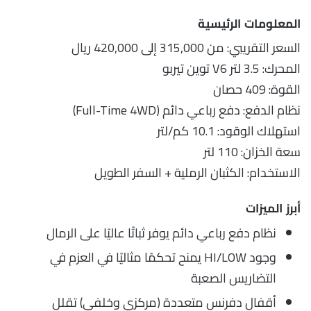
المعلومات الرئيسية
السعر التقريبي: من 315,000 إلى 420,000 ريال
المحرك: 3.5 لتر V6 توين تيربو
القوة: 409 حصان
نظام الدفع: دفع رباعي دائم (Full-Time 4WD)
استهلاك الوقود: 10.1 كم/لتر
سعة الخزان: 110 لتر
الاستخدام: الكثبان الرملية + السفر الطويل
أبرز الميزات
نظام دفع رباعي دائم يوفر ثباتًا عاليًا على الرمال
وجود HI/LOW يمنح تحكمًا مثاليًا في العزم في
التضاريس الصعبة
أقفال دفرنس متعددة (مركزي وخلفي) تقلل