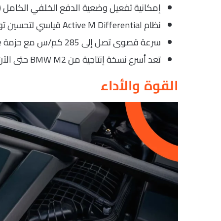
إمكانية تفعيل وضعية الدفع الخلفي الكامل (2WD) عند تعطيل نظام الثبات.
نظام Active M Differential قياسي لتحسين توزيع القوة والثبات.
سرعة قصوى تصل إلى 285 كم/س مع حزمة M Driver’s Package.
تعد أسرع نسخة إنتاجية من BMW M2 حتى الآن.
القوة والأداء