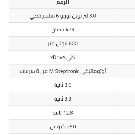
الرقم
3.0 لتر توين توربو 6 سلندر خطي
473 حصان
600 نيوتن متر
كلي xDrive
أوتوماتيكي M Steptronic من 8 سرعات
3.6 ثانية
3.3 ثانية
12.8 ثانية
250 كم/س