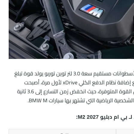
تعتمد بي ام دبليو M2 2027 على محرك سداسي الأسطوانات مستقيم سعة 3.0 لتر توين توربو يولد قوة تبلغ
473 حصانًا وعزم دوران يصل إلى 600 نيوتن متر. ومع إضافة نظام الدفع الكلي xDrive لأول مرة، أصبحت
السيارة أسرع في الانطلاق وأكثر قدرة على استغلال القوة المتوفرة، حيث انخفض زمن التسارع إلى 3.6 ثانية
 دبليو M2 2027: