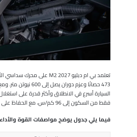
فقط من السكون إلى 96 كم/س، مع الحفاظ على الشخصية الرياضية التي تشتهر بها سيارات BMW M.
فيما يلي جدول يوضح مواصفات القوة والأداء لـ بي ام