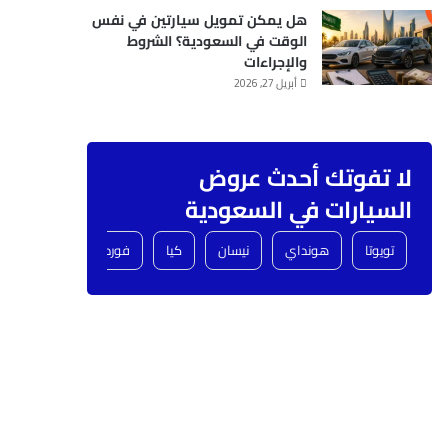
هل يمكن تمويل سيارتين في نفس
الوقت في السعودية؟ الشروط
والإجراءات
أبريل 27, 2026
لا تفوتك أحدث عروض
السيارات في السعودية
تويوتا
هونداي
نيسان
كيا
فورد
شفروليه