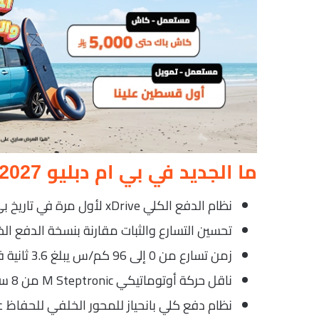
ما الجديد في بي ام دبليو M2 2027؟
نظام الدفع الكلي xDrive لأول مرة في تاريخ بي ام دبليو M2.
تحسين التسارع والثبات مقارنة بنسخة الدفع الخ
زمن تسارع من 0 إلى 96 كم/س يبلغ 3.6 ثانية فقط.
ناقل حركة أوتوماتيكي M Steptronic من 8 سرعات بشكل حصري لنسخة xDrive.
نظام دفع كلي بانحياز للمحور الخلفي للحفاظ عل