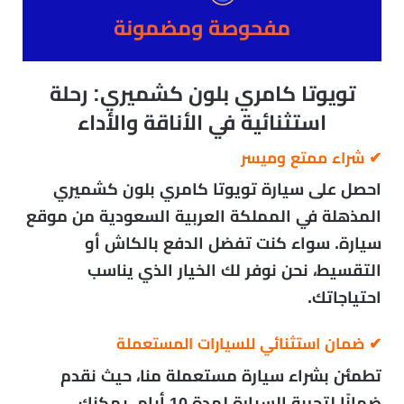
مفحوصة ومضمونة
تويوتا كامري بلون كشميري: رحلة
استثنائية في الأناقة والأداء
✔
شراء ممتع وميسر
احصل على سيارة تويوتا كامري بلون كشميري
المذهلة في المملكة العربية السعودية من موقع
سيارة. سواء كنت تفضل الدفع بالكاش أو
التقسيط، نحن نوفر لك الخيار الذي يناسب
احتياجاتك.
✔
ضمان استثنائي للسيارات المستعملة
تطمئن بشراء سيارة مستعملة منا، حيث نقدم
ضمانًا لتجربة السيارة لمدة 10 أيام. يمكنك