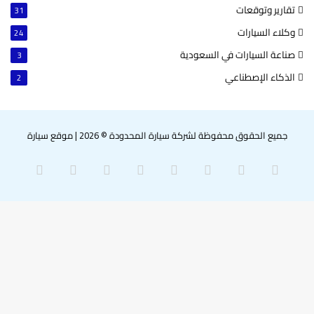
تقارير وتوقعات
31
وكلاء السيارات
24
صناعة السيارات في السعودية
3
الذكاء الإصطناعي
2
جميع الحقوق محفوظة لشركة سيارة المحدودة © 2026
|
موقع سيارة
‫X
فيسبوك
بينتيريست
لينكدإن
‫YouTube
انستقرام
سناب
واتساب
تشات