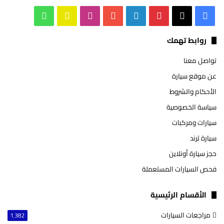
‫X
فيسبوك
بينتيريست
لينكدإن
‫YouTube
انستقرام
سناب
واتساب
تشات
روابط تهمك
تواصل معنا
عن موقع سيارة
الأحكام والشروط
سياسة الخصوصية
سيارات ومركبات
سيارة ترند
حجز سيارة أونلاين
فحص السيارات المستعملة
الأقسام الرئيسية
مراجعات السيارات
1٬382