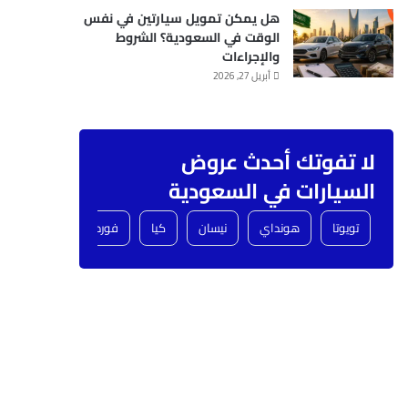
هل يمكن تمويل سيارتين في نفس
الوقت في السعودية؟ الشروط
والإجراءات
أبريل 27, 2026
لا تفوتك أحدث عروض
السيارات في السعودية
تويوتا
هونداي
نيسان
كيا
فورد
شفروليه