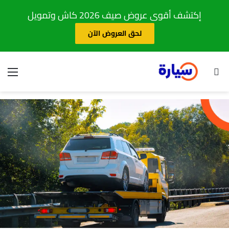
إكتشف أقوى عروض صيف 2026 كاش وتمويل
لحق العروض الآن
بحث عن
الق