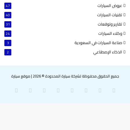
عروض السيارات
47
تقنيات السيارات
40
تقارير وتوقعات
31
وكلاء السيارات
24
صناعة السيارات في السعودية
3
الذكاء الإصطناعي
2
جميع الحقوق محفوظة لشركة سيارة المحدودة © 2026
|
موقع سيارة
‫X
فيسبوك
بينتيريست
لينكدإن
‫YouTube
انستقرام
سناب
واتساب
تشات