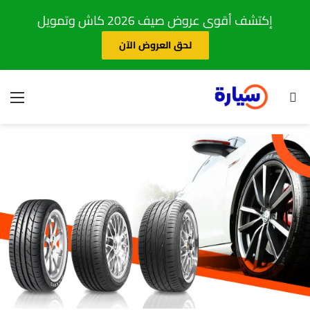
إكتشف أقوى عروض صيف 2026 كاش وتمويل
لحق العروض الآن
بحث عن
الق