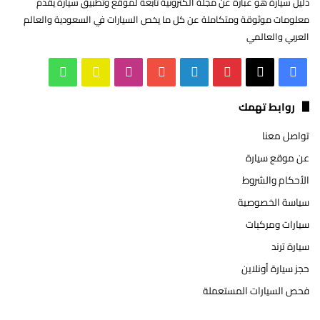
دليل سيارة هو عبارة عن مجلة الكترونية تابعة لموقع وتطبيق سيارة يقدم
معلومات موثوقة ومتكاملة عن كل ما يخص السيارات في السعودية والعالم
العربي والعالمي
‫X
فيسبوك
بينتيريست
لينكدإن
‫YouTube
انستقرام
سناب
واتساب
تشات
روابط تهمك
تواصل معنا
عن موقع سيارة
الأحكام والشروط
سياسة الخصوصية
سيارات ومركبات
سيارة ترند
حجز سيارة أونلاين
فحص السيارات المستعملة