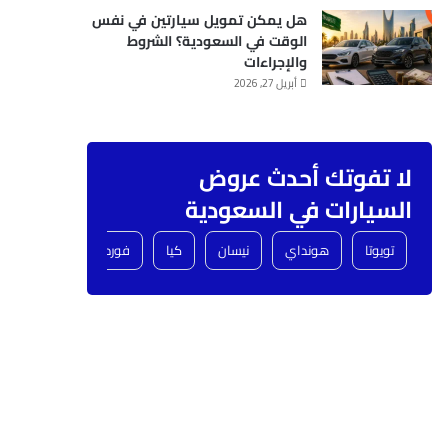
هل يمكن تمويل سيارتين في نفس
الوقت في السعودية؟ الشروط
والإجراءات
أبريل 27, 2026
لا تفوتك أحدث عروض
السيارات في السعودية
تويوتا
هونداي
نيسان
كيا
فورد
شفروليه