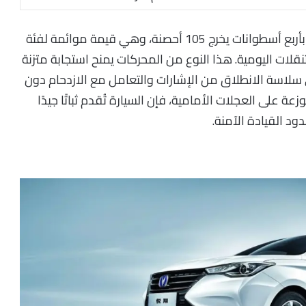
يعتمد أداء شانجان السفن 2026 على محرك 1.5 لتر بأربع أسطوانات يخرج 105 أحصنة، وهي قيمة موائمة لفئة
قلات اليومية. هذا النوع من المحركات يمنح استجابة متزنة
اسة الانطلاق من الإشارات والتعامل مع الازدحام دون
على العجلات الأمامية، فإن السيارة تُقدم ثباتًا جيدًا
د القيادة الآمنة.