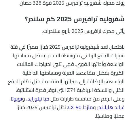
يولد محرك شفروليه ترافيرس 2025 قوة 328 حصان.
شفروليه ترافيرس 2025 كم سلندر؟
يأتي محرك ترافيرس 2025 بأربع سلندرات.
باختصار، تعد شيفروليه ترافيرس 2025 خيارًا مميزًا في فئة
سيارات الدفع الرباعي متوسطة الحجم، بفضل مساحتها
الواسعة وأدائها القوي، فهي تلبي احتياجات العائلات
الكبيرة بفضل مقاعدها المرنة ومساحتها الداخلية
الواسعة، بالإضافة إلى ميزاتها المتقدمة مثل نظام الدفع
الكلي والنسخة الرياضية Z71 التي توفر قدرة استثنائية،
وعلى الرغم من منافسة طرازات مثل
كيا تيلورايد
، و
تويوتا
غراند هايلاندر
و
مازدا CX-90
، تظل ترافيرس 2025 خيارًا
عمليًا ومناسبًا.