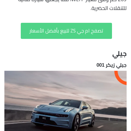
للتنقلات الحضرية.
تصفح ام جي ZS للبيع بأفضل الأسعار
جيلي
جيلي زيكر 001