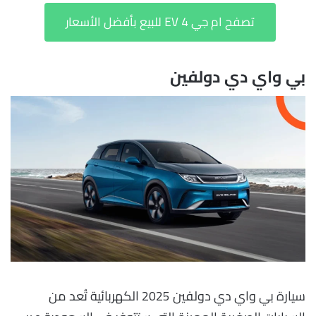
تصفح ام جي 4 EV للبيع بأفضل الأسعار
بي واي دي دولفين
سيارة بي واي دي دولفين 2025 الكهربائية تُعد من