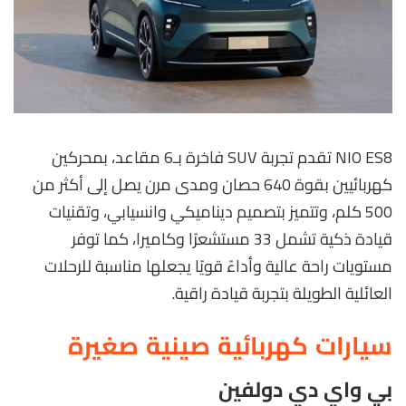
NIO ES8 تقدم تجربة SUV فاخرة بـ6 مقاعد، بمحركين
كهربائيين بقوة 640 حصان ومدى مرن يصل إلى أكثر من
500 كلم، وتتميز بتصميم ديناميكي وانسيابي، وتقنيات
قيادة ذكية تشمل 33 مستشعرًا وكاميرا، كما توفر
مستويات راحة عالية وأداءً قويًا يجعلها مناسبة للرحلات
العائلية الطويلة بتجربة قيادة راقية.
سيارات كهربائية صينية صغيرة
بي واي دي دولفين