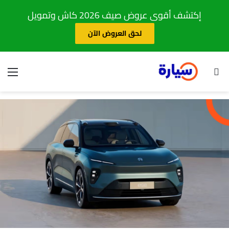
إكتشف أقوى عروض صيف 2026 كاش وتمويل
لحق العروض الآن
بحث عن
الق