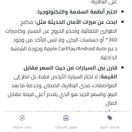
على البطارية.
اختبر أنظمة السلامة والتكنولوجيا:
مكابح
ابحث عن ميزات الأمان الحديثة مثل:
الطوارئ التلقائية، وتحذير الخروج عن المسار، وكاميرات
360° أو حساسات الركن، ولا تنس التأكد من وجود
دعم Apple CarPlay/Android Auto وجودة الشاشة
الداخلية.
قارن بين السيارات من حيث السعر مقابل
لا تختار السيارة الأرخص فقط، بل انظر إلى
القيمة:
المواصفات، مدى البطارية، الضمان، وخدمة ما بعد
البيع، والسعر الجيد هو الذي يقدم أعلى قيمة مقابل
المال
استفد من
اقرأ تجارب المستخدمين والمراجعات:
آراء وتجارب المستخدمين الحقيقيين في السعودية،
سيارات للبيع
تمويل السيارات
بيعنا سيارتك
واطلع على المراجعات على الإنترنت أو في المنتديات،