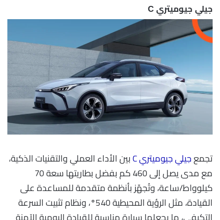
جيلي جيوميتري C
تجمع
جيلي جيوميتري C
بين الأداء العملي والتقنيات الذكية،
مع مدى يصل إلى 460 كم بفضل بطاريتها سعة 70
كيلوواط/ساعة، وتُجهّز بأنظمة متقدمة للمساعدة على
القيادة، مثل الرؤية المحيطية 540°، ونظام تثبيت السرعة
التكيفي، ما يجعلها سيارة مناسبة للقيادة اليومية الآمنة