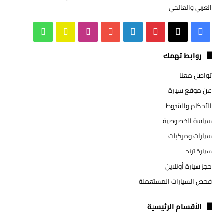
العربي والعالمي
‫X
فيسبوك
بينتيريست
لينكدإن
‫YouTube
انستقرام
سناب
واتساب
تشات
روابط تهمك
تواصل معنا
عن موقع سيارة
الأحكام والشروط
سياسة الخصوصية
سيارات ومركبات
سيارة ترند
حجز سيارة أونلاين
فحص السيارات المستعملة
الأقسام الرئيسية