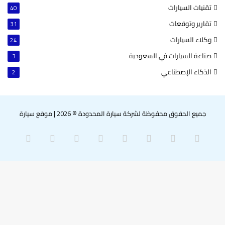
تقنيات السيارات
40
تقارير وتوقعات
31
وكلاء السيارات
24
صناعة السيارات في السعودية
3
الذكاء الإصطناعي
2
جميع الحقوق محفوظة لشركة سيارة المحدودة © 2026
|
موقع سيارة
‫X
فيسبوك
بينتيريست
لينكدإن
‫YouTube
انستقرام
سناب
واتساب
تشات