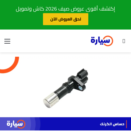
إكتشف أقوى عروض صيف 2026 كاش وتمويل
لحق العروض الآن
بحث عن
الق