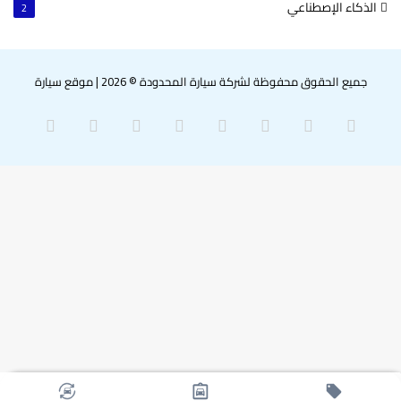
الذكاء الإصطناعي
2
جميع الحقوق محفوظة لشركة سيارة المحدودة © 2026
|
موقع سيارة
‫X
فيسبوك
بينتيريست
لينكدإن
‫YouTube
انستقرام
سناب
واتساب
تشات