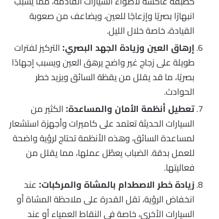
كطبقة عاكسة لأضواء السيارات القادمة، مما يسبب
انبهارًا بصريًا وإزعاجًا للعين، ويضاعف من صعوبة
القيادة، خاصة خلال الليل.
التركيز لفترات
إرهاق العين وزيادة الجهد البصري:
طويلة على زجاج غير واضح يرهق العين ويسبب إجهادًا
بصريًا، ما قد يقلل من يقظة السائق ويزيد خطر
الحوادث.
الكثير من
تعطيل أنظمة الأمان والمساعدة:
السيارات الحديثة تعتمد على كاميرات وأجهزة استشعار
لمساعدة السائق، وهذه الأنظمة تحتاج لرؤية واضحة
للعمل بدقة. الضباب يعطّل عملها، مما يقلل من
فعاليتها.
عند
زيادة خطر الاصطدام بالمشاة والمركبات:
انخفاض الرؤية، تقل القدرة على ملاحظة المشاة أو
السيارات الأخرى، خاصة في النقاط العمياء أو عند