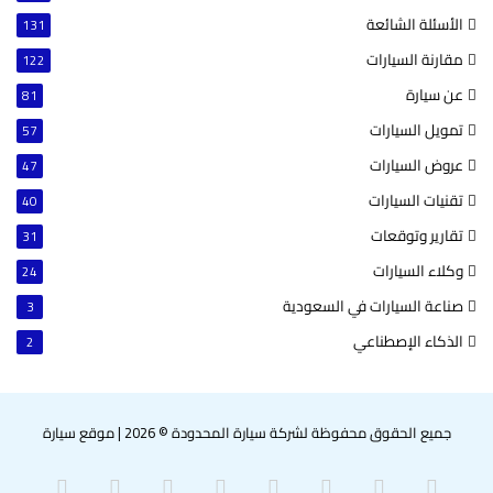
الأسئلة الشائعة
131
مقارنة السيارات
122
عن سيارة
81
تمويل السيارات
57
عروض السيارات
47
تقنيات السيارات
40
تقارير وتوقعات
31
وكلاء السيارات
24
صناعة السيارات في السعودية
3
الذكاء الإصطناعي
2
جميع الحقوق محفوظة لشركة سيارة المحدودة © 2026
|
موقع سيارة
‫X
فيسبوك
بينتيريست
لينكدإن
‫YouTube
انستقرام
سناب
واتساب