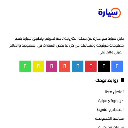
دليل سيارة هو عبارة عن مجلة الكترونية تابعة لموقع وتطبيق سيارة يقدم
معلومات موثوقة ومتكاملة عن كل ما يخص السيارات في السعودية والعالم
العربي والعالمي
‫X
فيسبوك
بينتيريست
لينكدإن
‫YouTube
انستقرام
سناب
واتساب
تشات
روابط تهمك
تواصل معنا
عن موقع سيارة
الأحكام والشروط
سياسة الخصوصية
سيارات ومركبات