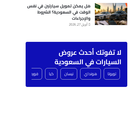
هل يمكن تمويل سيارتين في نفس
الوقت في السعودية؟ الشروط
والإجراءات
أبريل 27, 2026
لا تفوتك أحدث عروض
السيارات في السعودية
تويوتا
هونداي
نيسان
كيا
فورد
شفروليه