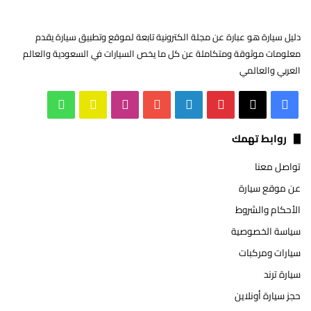
دليل سيارة هو عبارة عن مجلة الكترونية تابعة لموقع وتطبيق سيارة يقدم
معلومات موثوقة ومتكاملة عن كل ما يخص السيارات في السعودية والعالم
العربي والعالمي
‫X
فيسبوك
بينتيريست
لينكدإن
‫YouTube
انستقرام
سناب
واتساب
تشات
روابط تهمك
تواصل معنا
عن موقع سيارة
الأحكام والشروط
سياسة الخصوصية
سيارات ومركبات
سيارة ترند
حجز سيارة أونلاين