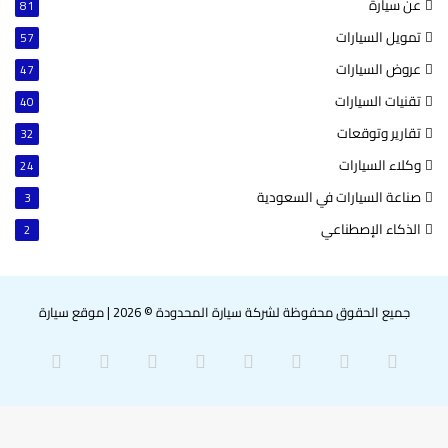
عن سيارة
81
تمويل السيارات
57
عروض السيارات
47
تقنيات السيارات
40
تقارير وتوقعات
32
وكلاء السيارات
24
صناعة السيارات في السعودية
3
الذكاء الإصطناعي
2
جميع الحقوق محفوظة لشركة سيارة المحدودة © 2026
|
موقع سيارة
‫X
فيسبوك
بينتيريست
لينكدإن
‫YouTube
انستقرام
سناب
واتساب
تشات