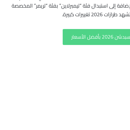
افة إلى استبدال فئة “تيمبرلاين” بفئة “تريمر” المخصصة
2 تغييرات كبيرة.
فضل الأسعار