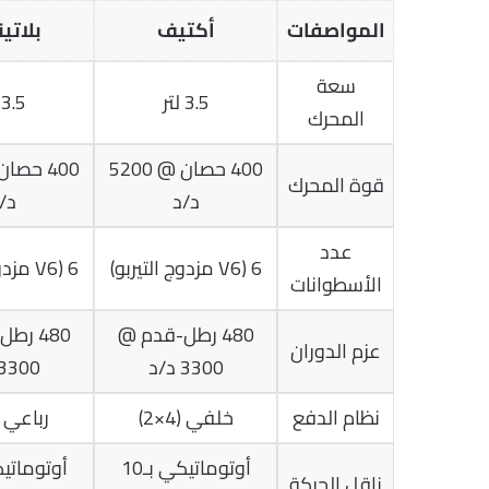
المواصفات
أكتيف
بلاتي
سعة
3.5 لتر
3.5 لتر
المحرك
400 حصان @ 5200
قوة المحرك
د/د
د/
عدد
6 (V6 مزدوج التيربو)
6 (V6 مزدوج التيربو)
الأسطوانات
480 رطل-قدم @
480 ر
عزم الدوران
3300 د/د
3300 د/د
نظام الدفع
خلفي (4×2)
رباعي (4×4
أوتوماتيكي بـ10
ناقل الحركة