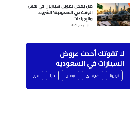
هل يمكن تمويل سيارتين في نفس
الوقت في السعودية؟ الشروط
والإجراءات
أبريل 27, 2026
لا تفوتك أحدث عروض
السيارات في السعودية
تويوتا
هونداي
نيسان
كيا
فورد
شفروليه