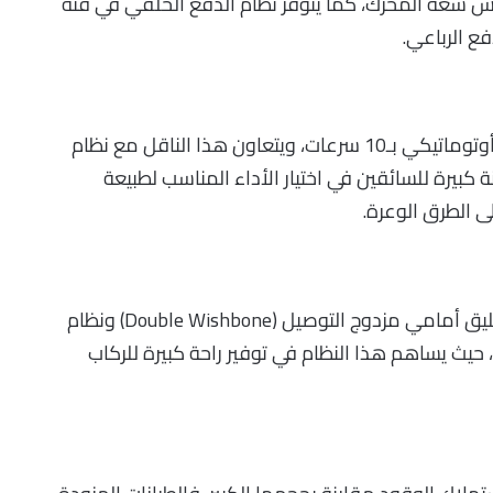
 نفس سعة المحرك، كما يتوفر نظام الدفع الخلفي في فئة
جميع طرازات إكسبيديشن 2026 مزودة بناقل حركة أوتوماتيكي بـ10 سرعات، ويتعاون هذا الناقل مع نظام
 كبيرة للسائقين في اختيار الأداء المناسب لطبيعة
ى الطرق الوعرة.
تعتمد جميع طرازات إكسبيديشن 2026 على نظام تعليق أمامي مزدوج التوصيل (Double Wishbone) ونظام
عليق خلفي مستقل متعدد الوصلات (Multi-Link)، حيث يساهم هذا النظام في توفير راحة كبيرة للركاب