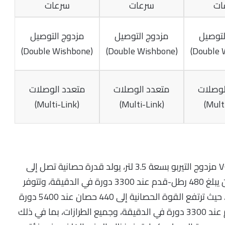
ات
سرعات
سرعات
لتوصيل
مزدوج التوصيل
مزدوج التوصيل
(Double Wishbone)
(Double Wishbone)
لوصلات
متعدد الوصلات
متعدد الوصلات
(Multi-Link)
(Multi-Link)
تستمد فورد إكسبيديشن 2026 طاقتها من محرك V6 مزدوج التيربو بسعة 3.5 لتر، يولد قدرة حصانية تصل إلى
400 حصان عند 5200 دورة في الدقيقة، وعزم دوران يبلغ 480 رطل-قدم عند 3300 دورة في الدقيقة، وتتوفر
نسخة أقوى من هذا المحرك، مخصصة لفئة تريمور، حيث ترتفع القوة الحصانية إلى 440 حصان عند 5400 دورة
في الدقيقة، مع عزم دوران يصل إلى 510 رطل-قدم عند 3300 دورة في الدقيقة، وجميع الطرازات، بما في ذلك