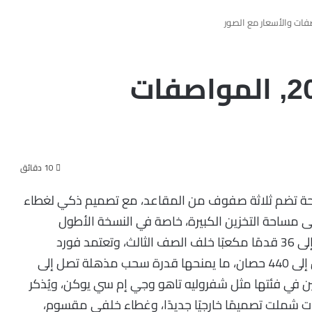
فورد اكسبديشن 2026, المواصفات
10 دقائق
مقصورة داخلية فسيحة تضم ثلاثة صفوف من المقاعد، مع تصميم ذكي لغطاء
مساحة التخزين الكبيرة، خاصة في النسخة الأطول
إكسبيديشن ماكس التي توفر مساحة إضافية تصل إلى 36 قدمًا مكعبًا خلف الصف الثالث، وتعتمد فورد
إكسبيديشن على محرك V6 مزدوج التيربو بقوة تصل إلى 440 حصان، ما يمنحها قدرة سحب مذهلة تصل إلى
سين في فئتها مثل شفروليه تاهو وجي إم سي يوكن، ويُذكر
 شملت تصميمًا خارجيًا جديدًا، وغطاء خلفي مقسوم،