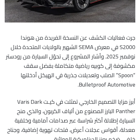
جرت فعاليات الكشف عن النسخة الفريدة من هوندا
S2000 في معرض SEMA الشهير بالولايات المتحدة خلال
نوفمبر 2025. وأشار المشروع إلى تحوّل السيارة من رودستر
مكشوفة إلى كوبيه رياضية متكاملة بفضل سقف
“Spoon” الصلب وتعديلات جذرية في الهيكل أدخلتها
Bulletproof Automotive.
أبرز مزايا التصميم الخارجي تمثلت في كيـت Varis Dark
Panther البارز المصنوع من ألياف الكربون، والذي منح
السيارة إطلالة أكثر شراسة عبر صدامات أمامية وخلفية
معدلة، أقواس عجلات أعرض، فتحات تهوية إضافية، وجناح
خلفي ضخم يعزز الديناميكية الهوائية.