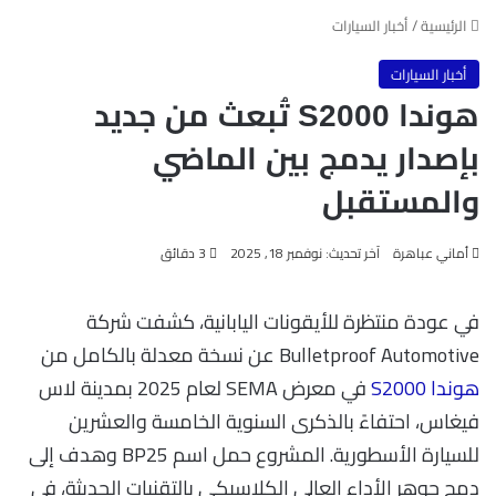
الرئيسية
/
أخبار السيارات
أخبار السيارات
هوندا S2000 تُبعث من جديد
بإصدار يدمج بين الماضي
والمستقبل
أماني عباهرة
آخر تحديث: نوفمبر 18, 2025
3 دقائق
في عودة منتظرة للأيقونات اليابانية، كشفت شركة
Bulletproof Automotive عن نسخة معدلة بالكامل من
هوندا S2000
في معرض SEMA لعام 2025 بمدينة لاس
فيغاس، احتفاءً بالذكرى السنوية الخامسة والعشرين
للسيارة الأسطورية. المشروع حمل اسم BP25 وهدف إلى
دمج جوهر الأداء العالي الكلاسيكي بالتقنيات الحديثة، في