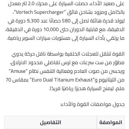
على صعيد الأداء، حصلت السيارة على محرك 2.0 لتر معدل
بالكامل ومزود بشاحن فائق “Vortech Supercharger”،
ليولد قدرة هائلة تصل إلى 580 حصانًا عند 9,300 دورة في
الدقيقة، مع قابلية الدوران حتى 10,000 دورة في الدقيقة،
ما يرتقي بأداء السيارة إلى مستويات سيارات السوبر رياضية.
القوة تنتقل للعجلات الخلفية بواسطة ناقل حركة يدوي
مطوّر من ست سرعات مع ترس تفاضلي محدود الانزلاق،
ويحسن من صوت العادم وفعالية التنفس نظام “Amuse”
من التيتانيوم و”Euro Dual Titanium Exhaust” بمقاس 70
ملم، ليمنح السيارة هديرًا رياضيًا فريدًا.
جدول مواصفات القوة والأداء:
المواصفة
التفاصيل