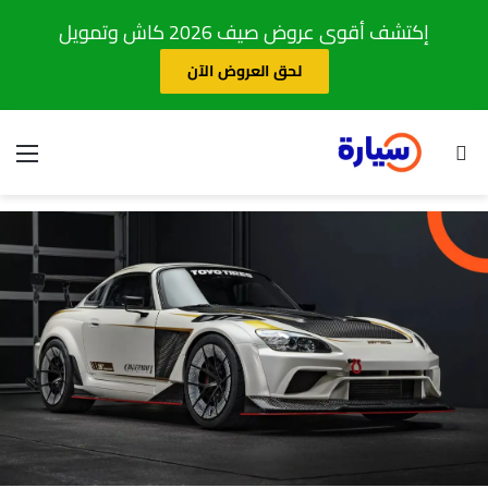
إكتشف أقوى عروض صيف 2026 كاش وتمويل
لحق العروض الآن
بحث عن
الق