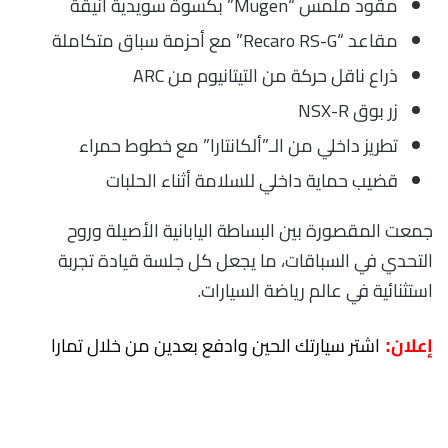
مقود ملمس “Mugen” بكسوة سويدية أنيقة
مقاعد “Recaro RS-G” مع أحزمة سباق متكاملة
ذراع ناقل حركة من التيتانيوم من ARC
زر بوق NSX-R
تطريز داخلي من الـ”ألكانتارا” مع خطوط حمراء
قضيب حماية داخلي للسلامة أثناء الحلبات
جمعت المقصورة بين البساطة اليابانية الأصيلة وروح
التحدي في السباقات، ما يجعل كل جلسة قيادة تجربة
استثنائية في عالم رياضة السيارات.
اشتر سيارتك الحين وادفع بعدين من خلال تمارا
إعلان: