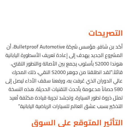
التصريحات
أكد بن شافر، مؤسس شركة Bulletproof Automotive، أن
المشروع الجديد يهدف إلى إعادة تعريف الأسطورة اليابانية
هوندا S2000 بأسلوب يجمع بين الأصالة والتطور التقني،
قائلاً:”لقد انطلقنا من جوهر S2000 النقي، ذلك المحرك
عالي الدوران الذي عُرفت به، ورفعنا سقف الأداء ليصل إلى
580 حصاناً مدعومة بأحدث التقنيات الحديثة. هذه النسخة
تمثل ذروة تطور السيارة، وتجسّد تجربة قيادة مكثفة تُعيد
التذكير بسبب عشق العالم للسيارات الرياضية اليابانية.”
التأثير المتوقع على السوق