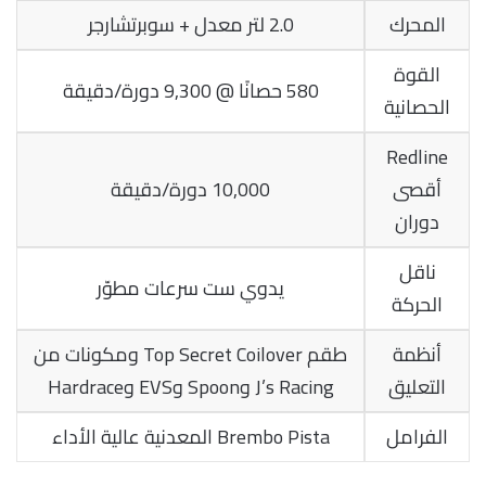
المحرك
2.0 لتر معدل + سوبرتشارجر
القوة
580 حصانًا @ 9,300 دورة/دقيقة
الحصانية
Redline
أقصى
10,000 دورة/دقيقة
دوران
ناقل
يدوي ست سرعات مطوّر
الحركة
أنظمة
طقم Top Secret Coilover ومكونات من
التعليق
J’s Racing وSpoon وEVS وHardrace
الفرامل
Brembo Pista المعدنية عالية الأداء