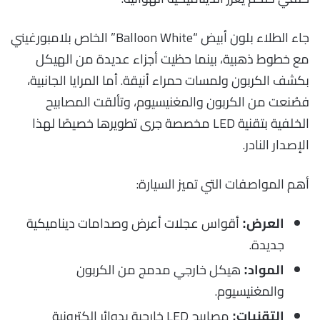
جاء الطلاء بلون أبيض “Balloon White” الخاص بلامبورغيني
مع خطوط ذهبية، بينما حظيت أجزاء عديدة من الهيكل
بكشف الكربون ولمسات حمراء أنيقة. أما المرايا الجانبية،
فصُنعت من الكربون والمغنيسيوم، وتألقت المصابيح
الخلفية بتقنية LED مخصصة جرى تطويرها خصيصًا لهذا
الإصدار النادر.
أهم المواصفات التي تميز السيارة:
أقواس عجلات أعرض وصدامات ديناميكية
العرض:
جديدة.
هيكل خارجي مدمج من الكربون
المواد:
والمغنيسيوم.
مصابيح LED خارجية بدوائر إلكترونية
التقنيات: