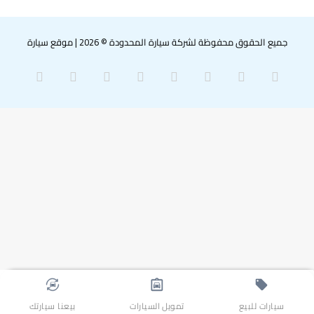
جميع الحقوق محفوظة لشركة سيارة المحدودة © 2026
|
موقع سيارة
‫X
فيسبوك
بينتيريست
لينكدإن
‫YouTube
انستقرام
سناب
واتساب
تشات
سيارات للبيع
تمويل السيارات
بيعنا سيارتك