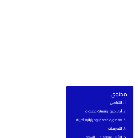
محتوى
التفاصيل
أداء خارق وتقنيات متطورة
مقصورة فخمةبروح يابانية أصيلة
التصريحات
التأثير المتوقع على السوق