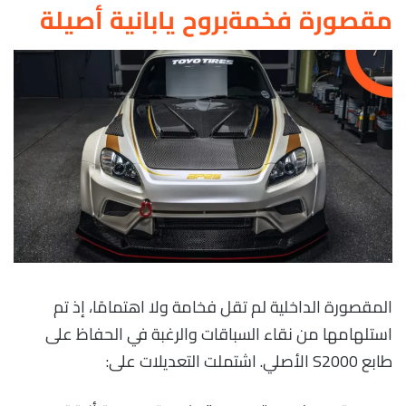
مقصورة فخمةبروح يابانية أصيلة
المقصورة الداخلية لم تقل فخامة ولا اهتمامًا، إذ تم
استلهامها من نقاء السباقات والرغبة في الحفاظ على
طابع S2000 الأصلي. اشتملت التعديلات على: