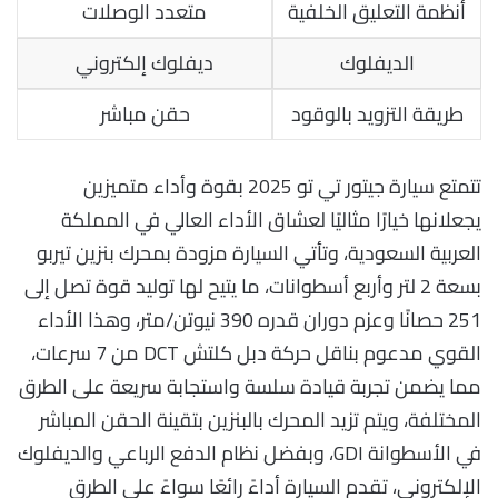
أنظمة التعليق الخلفية
متعدد الوصلات
الديفلوك
ديفلوك إلكتروني
طريقة التزويد بالوقود
حقن مباشر
تتمتع سيارة جيتور تي تو 2025 بقوة وأداء متميزين
يجعلانها خيارًا مثاليًا لعشاق الأداء العالي في المملكة
العربية السعودية، وتأتي السيارة مزودة بمحرك بنزين تيربو
بسعة 2 لتر وأربع أسطوانات، ما يتيح لها توليد قوة تصل إلى
251 حصانًا وعزم دوران قدره 390 نيوتن/متر، وهذا الأداء
القوي مدعوم بناقل حركة دبل كلتش DCT من 7 سرعات،
مما يضمن تجربة قيادة سلسة واستجابة سريعة على الطرق
المختلفة، ويتم تزيد المحرك بالبنزين بتقينة الحقن المباشر
في الأسطوانة GDI، وبفضل نظام الدفع الرباعي والديفلوك
الإلكتروني، تقدم السيارة أداءً رائعًا سواءً على الطرق