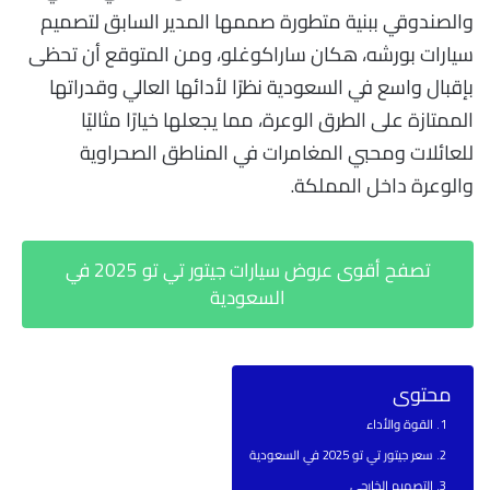
والصندوقي ببنية متطورة صممها المدير السابق لتصميم
سيارات بورشه، هكان ساراكوغلو، ومن المتوقع أن تحظى
بإقبال واسع في السعودية نظرًا لأدائها العالي وقدراتها
الممتازة على الطرق الوعرة، مما يجعلها خيارًا مثاليًا
للعائلات ومحبي المغامرات في المناطق الصحراوية
والوعرة داخل المملكة.
تصفح أقوى عروض سيارات جيتور تي تو 2025 في
السعودية
محتوى
القوة والأداء
سعر جيتور تي تو 2025 في السعودية
التصميم الخارجي