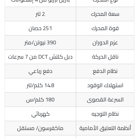
سعة المحرك
2 لتر
قوة المحرك
251 حصان
عزم الدوران
390 نيوتن/متر
ناقل الحركة
دبل كلتش DCT من 7 سرعات
نظام الدفع
دفع رباعي
استهلاك الوقود
14.8 كلم/لتر
السرعة القصوى
180 كلم/س
نظام التوجيه
كهربائي
أنظمة التعليق الأمامية
ماكفرسون/ مستقل