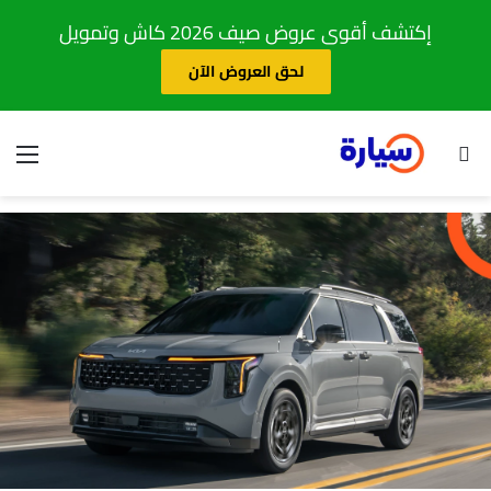
إكتشف أقوى عروض صيف 2026 كاش وتمويل
لحق العروض الآن
بحث عن
الق