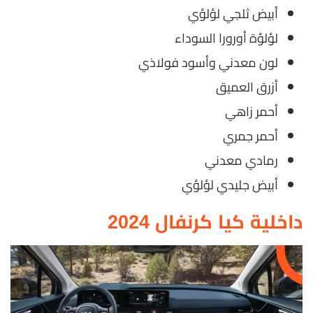
أبيض ثلجي لؤلؤي
لؤلؤة أورورا السوداء
لون معدني وأسود فولاذي
أزرق العميق
أحمر زاهي
أحمر جمري
رمادي معدني
أبيض جليدي لؤلؤي
داخلية كيا كرنفال 2024