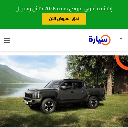
إكتشف أقوى عروض صيف 2026 كاش وتمويل
لحق العروض الآن
بحث عن
الق