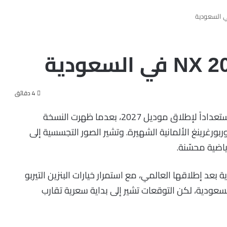
4 دقائق
تواصل لكزس تطوير سيارتها الفاخرة المدمجة NX استعداداً لإطلاق موديل 2027، بعدما ظهرت النسخة
وربورغرينغ الألمانية الشهيرة. وتشير الصور التجسسية إلى
اضية محسّنة.
 لكزس NX 2027 إلى السعودية بعد إطلاقها العالمي، مع استمرار خيارات البنزين التيربو
السعودية، لكن التوقعات تشير إلى بداية سعرية تقارب