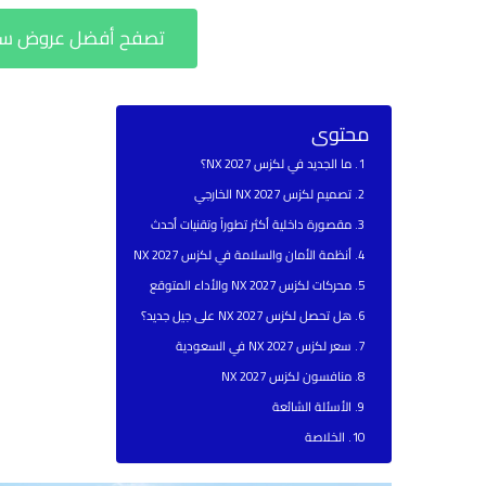
تصفح أفضل عروض سيارات لكزس 
محتوى
ما الجديد في لكزس NX 2027؟
تصميم لكزس NX 2027 الخارجي
مقصورة داخلية أكثر تطوراً وتقنيات أحدث
أنظمة الأمان والسلامة في لكزس NX 2027
محركات لكزس NX 2027 والأداء المتوقع
هل تحصل لكزس NX 2027 على جيل جديد؟
سعر لكزس NX 2027 في السعودية
منافسون لكزس NX 2027
الأسئلة الشائعة
الخلاصة