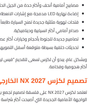
مصابيح أمامية أنحف وأكثر حدة من الجيل الحال
إضاءة نهارية LED مدمجة مع إشارات الانعطاف.
فتحات تهوية مثلثية جديدة تمنح السيارة طابعاً ري
صدام أمامي أكثر انسيابية وديناميكية.
تصاميم جديدة للجنوط بأحجام وخيارات أكثر عصر
تحديثات خلفية بسيطة متوقعة أسفل التمويها
وبشكل عام، يبدو أن لكزس تسعى لتقديم “فيس لي
أكثر هجومية وفخامة.
تصميم لكزس NX 2027 الخارجي
تعتمد لكزس NX 2027 على فلسفة تص
الواجهة الأمامية الجديدة التي أصبحت أكثر شراسة م