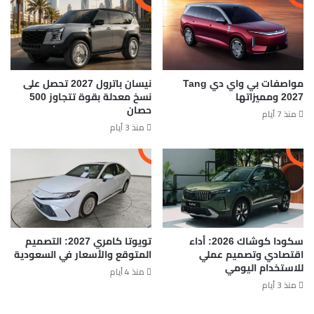
مواصفات بي واي دي Tang
نيسان باترول 2027 تحصل على
2027 ومميزاتها
نسخ معدلة بقوة تتجاوز 500
حصان
منذ 7 أيام
منذ 3 أيام
سكودا كوشاك 2026: أداء
تويوتا كامري 2027: التصميم
اقتصادي وتصميم عملي
المتوقع والأسعار في السعودية
للاستخدام اليومي
منذ 4 أيام
منذ 3 أيام