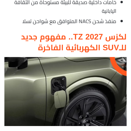
خامات داخلية صديقة للبيئة مستوحاة من الثقافة
اليابانية
منفذ شحن NACS المتوافق مع شواحن تسلا
لكزس TZ 2027.. مفهوم جديد
للـSUV الكهربائية الفاخرة