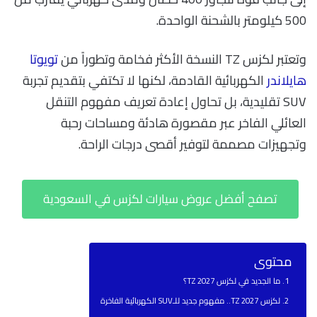
500 كيلومتر بالشحنة الواحدة.
وتعتبر لكزس TZ النسخة الأكثر فخامة وتطوراً من
تويوتا
هايلاندر
الكهربائية القادمة، لكنها لا تكتفي بتقديم تجربة
SUV تقليدية، بل تحاول إعادة تعريف مفهوم التنقل
العائلي الفاخر عبر مقصورة هادئة ومساحات رحبة
وتجهيزات مصممة لتوفير أقصى درجات الراحة.
تصفح أفضل عروض سيارات لكزس في السعودية
محتوى
ما الجديد في لكزس TZ 2027؟
لكزس TZ 2027.. مفهوم جديد للـSUV الكهربائية الفاخرة