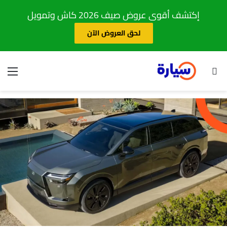
إكتشف أقوى عروض صيف 2026 كاش وتمويل
لحق العروض الآن
بحث عن
الق