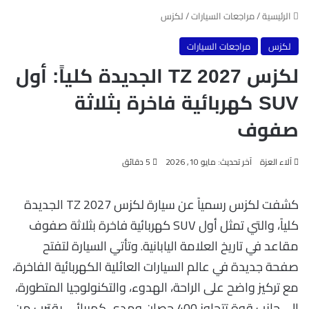
الرئيسية
/
مراجعات السيارات
/
لكزس
لكزس
مراجعات السيارات
لكزس TZ 2027 الجديدة كلياً: أول
SUV كهربائية فاخرة بثلاثة
صفوف
آلاء العزة
آخر تحديث: مايو 10, 2026
5 دقائق
كشفت لكزس رسمياً عن سيارة لكزس TZ 2027 الجديدة
كلياً، والتي تمثل أول SUV كهربائية فاخرة بثلاثة صفوف
مقاعد في تاريخ العلامة اليابانية. وتأتي السيارة لتفتح
صفحة جديدة في عالم السيارات العائلية الكهربائية الفاخرة،
مع تركيز واضح على الراحة، الهدوء، والتكنولوجيا المتطورة،
إلى جانب قوة تتجاوز 400 حصان ومدى كهربائي يقترب من