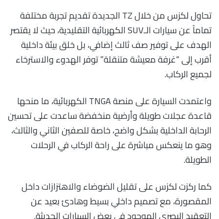
تحاول لكزس من خلال TZ الجديدة تقديم تجربة مختلفة
تماماً عن سيارات الـSUV الكهربائية التقليدية، حيث لا يقتصر
الهدف على توفير صف ثالث إضافي، بل خلق بيئة داخلية
أقرب إلى “غرفة معيشة متنقلة” توفر الهدوء والاسترخاء
لجميع الركاب.
واعتمدت السيارة على منصة TNGA الكهربائية، ما منحها
قاعدة عجلات طويلة وأرضية منخفضة ساعدت على تحسين
الرحابة الداخلية بشكل واضح، خاصة للصفين الثاني والثالث،
وهو ما ينعكس مباشرة على راحة الركاب في الرحلات
الطويلة.
كما ركزت لكزس على تقليل الضوضاء والاهتزازات داخل
المقصورة، مع تصميم داخلي بسيط وهادئ بعيد عن
التعقيد البصري الموجود في بعض السيارات الحديثة.