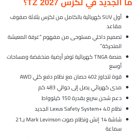
ما الجديد في لكزس TZ 2027؟
أول SUV كهربائية بالكامل من لكزس بثلاثة صفوف
مقاعد
تصميم داخلي مستوحى من مفهوم “غرفة المعيشة
المتحركة”
منصة TNGA كهربائية توفر أرضية منخفضة ومساحات
أوسع
قوة تتجاوز 402 حصان مع نظام دفع كلي AWD
مدى كهربائي يصل إلى حوالي 483 كم
دعم شحن سريع بقدرة 150 كيلوواط
نظام Lexus Safety System+ 4.0 الجديد
شاشة 14 إنش ونظام صوت Mark Levinson بـ21
سماعة