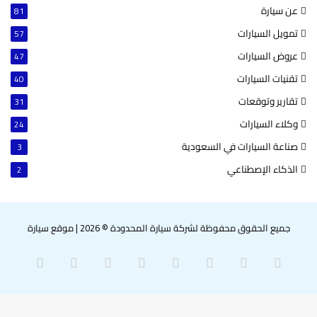
عن سيارة
81
تمويل السيارات
57
عروض السيارات
47
تقنيات السيارات
40
تقارير وتوقعات
31
وكلاء السيارات
24
صناعة السيارات في السعودية
3
الذكاء الإصطناعي
2
جميع الحقوق محفوظة لشركة سيارة المحدودة © 2026
|
موقع سيارة
‫X
فيسبوك
بينتيريست
لينكدإن
‫YouTube
انستقرام
سناب
واتساب
تشات