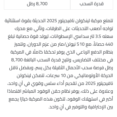
قدرة السحب
8,700 رطل
تتمتع مركبة لينكولن نافيجيتور 2025 الحديثة بقوة استثنائية
تواجه أصعب التحديثات على الطرقات، وتأتي مع محرك
سعته 3.5 لتر سداسي الإسطوانات، ليولد قوة حصانية تبلغ
440 حصاناً، مع 510 نيوتن/متر من عزم الدوران، وتتميز
بنظام الدفع الرباعي الذي يوفر تحكمًا كاملًا في المركبة
في مختلف التضاريس، وتتيح قدرة السحب البالغة 8,700
رطل فرصة سحب الأحمال الثقيلة بكل يسر، وبفضل ناقل
الحركة الأوتوماتيكي من 10 سرعات، تتمكن لينكولن
نافيجيتور 2025 من تقديم أداء سلس وقوي في آنٍ واحد،
وعلاوة على ذلك، يوفر نظام حقن الوقود المباشر اقتصادًا
أكبر في استهلاك الوقود، لتكون هذه المركبة خيارًا يجمع
بين الإحترافية والتوفير في آنٍ واحد.