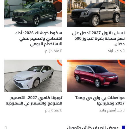
نيسان باترول 2027 تحصل على
سكودا كوشاك 2026: أداء
نسخ معدلة بقوة تتجاوز 500
اقتصادي وتصميم عملي
حصان
للاستخدام اليومي
منذ 5 أيام
منذ 5 أيام
مواصفات بي واي دي Tang
تويوتا كامري 2027: التصميم
2027 ومميزاتها
المتوقع والأسعار في السعودية
منذ أسبوع واحد
منذ 6 أيام
عروض الصيف كاش وتمويل