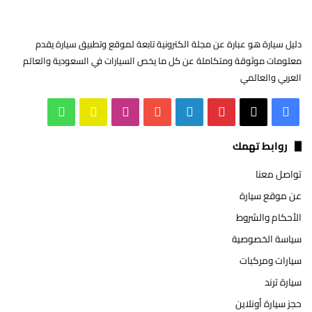
دليل سيارة هو عبارة عن مجلة الكترونية تابعة لموقع وتطبيق سيارة يقدم
معلومات موثوقة ومتكاملة عن كل ما يخص السيارات في السعودية والعالم
العربي والعالمي
‫X
فيسبوك
بينتيريست
لينكدإن
‫YouTube
انستقرام
سناب
واتساب
تشات
روابط تهمك
تواصل معنا
عن موقع سيارة
الأحكام والشروط
سياسة الخصوصية
سيارات ومركبات
سيارة ترند
حجز سيارة أونلاين