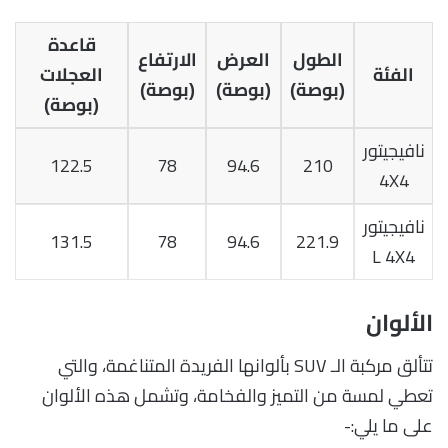
قاعدة
الطول
العرض
الارتفاع
الفئة
العجلات
(بوصة)
(بوصة)
(بوصة)
(بوصة)
نافيجيتور
122.5
78
94.6
210
4X4
نافيجيتور
131.5
78
94.6
221.9
L 4X4
الألوان
تتألق مركبة الـ SUV بألوانها الفريدة المتناغمة، والتي
تعطي لمسة من التميز والفخامة، وتشمل هذه الألوان
على ما يلي:-