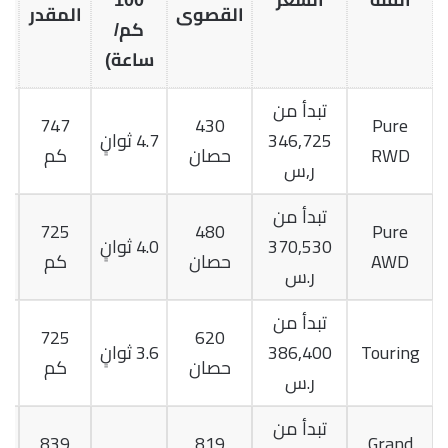
الفئة
السعر
100
القصوى
المقدر
كم/
كي
ساعة)
تبدأ من
747
430
Pure
346,725
4.7 ثوانٍ
RWD
حصان
كم
د
ر,س
تبدأ من
725
480
Pure
370,530
4.0 ثوانٍ
AWD
حصان
كم
د
ر.س
تبدأ من
725
620
Touring
386,400
3.6 ثوانٍ
حصان
كم
د
ر.س
تبدأ من
839
819
Grand