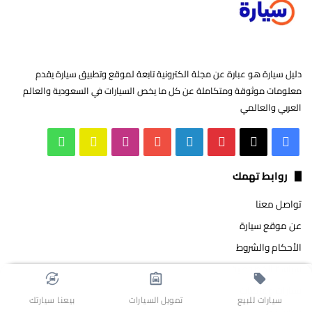
دليل سيارة هو عبارة عن مجلة الكترونية تابعة لموقع وتطبيق سيارة يقدم
معلومات موثوقة ومتكاملة عن كل ما يخص السيارات في السعودية والعالم
العربي والعالمي
‫X
فيسبوك
بينتيريست
لينكدإن
‫YouTube
انستقرام
سناب
واتساب
تشات
روابط تهمك
تواصل معنا
عن موقع سيارة
الأحكام والشروط
سياسة الخصوصية
سيارات ومركبات
سيارات للبيع
تمويل السيارات
بيعنا سيارتك