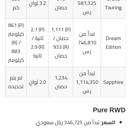
581,325
3.2 ثوانٍ
Touring
حصان
كم
د
ر.س
(P) 861
(P) 2.7
(P) 1,111
تبدأ من
كيلومتر
Dream
حصان /
ثانية /
/ (R)
746,810
Edition
(R) 933
(R) 2.9
د
ر.س
883
حصان
ثانية
كيلومتر
تبدأ من
1,234
لم يتم
ل
Sapphire
1,114,350
2.0 ثوانٍ
حصان
تحديده
ت
ر.س
Pure RWD
: تبدأ من 346,725 ريال سعودي.
السعر