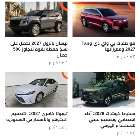
مواصفات بي واي دي Tang
نيسان باترول 2027 تحصل على
2027 ومميزاتها
نسخ معدلة بقوة تتجاوز 500
حصان
منذ 7 أيام
منذ 3 أيام
سكودا كوشاك 2026: أداء
تويوتا كامري 2027: التصميم
اقتصادي وتصميم عملي
المتوقع والأسعار في السعودية
للاستخدام اليومي
منذ 4 أيام
منذ 3 أيام