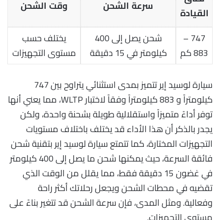
سرعة الشحن
وقت الشحن
القيادة
747 –
شحن يصل إلى 400
يختلف حسب
883 كم
كيلومتر في 15 دقيقة
مستوى التجهيزات
سيارة لوسيد إير تتميز بمدى استثنائي يتراوح بين 747
كيلومتراً و 883 كيلومتراً وفقاً لاختبار WLTP، مما يعني أنها
توفر أداءً متميزاً واستقلالية طويلة بشحنة واحدة، ولكن
يجدر بالذكر أن هذا الأداء قد يختلف باختلاف مستويات
التجهيزات المختارة، كما تتمتع سيارة لوسيد إير بتقنية شحن
فائقة السرعة، حيث يمكنها شحن ما يصل إلى 400 كيلومتر
في غضون 15 دقيقة فقط، مما يقلل من الوقت الذي
تقضيه في محطات الشحن ويجعل رحلاتك أكثر راحة
وفعالية. ومثل المدى، فإن سرعة الشحن قد تتغير بناءً على
مستوى التجهيزات.