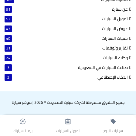
عن سيارة
81
تمويل السيارات
57
عروض السيارات
47
تقنيات السيارات
40
تقارير وتوقعات
31
وكلاء السيارات
24
صناعة السيارات في السعودية
3
الذكاء الإصطناعي
2
جميع الحقوق محفوظة لشركة سيارة المحدودة © 2026
|
موقع سيارة
‫X
فيسبوك
بينتيريست
لينكدإن
‫YouTube
انستقرام
سناب
واتساب
تشات
سيارات للبيع
تمويل السيارات
بيعنا سيارتك