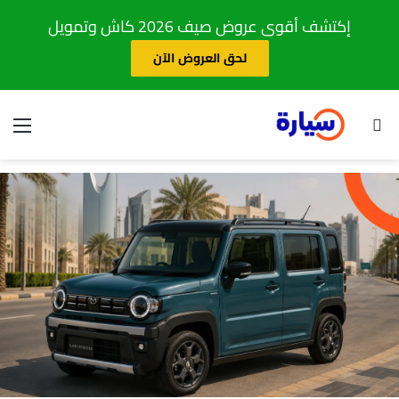
إكتشف أقوى عروض صيف 2026 كاش وتمويل
لحق العروض الآن
بحث عن
الق