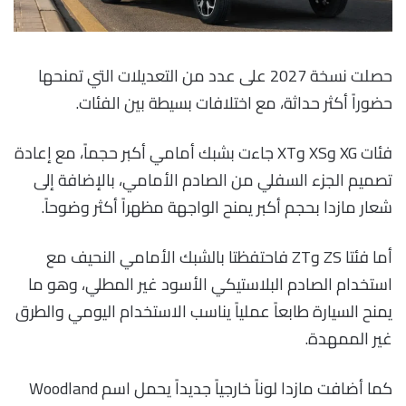
حصلت نسخة 2027 على عدد من التعديلات التي تمنحها
حضوراً أكثر حداثة، مع اختلافات بسيطة بين الفئات.
فئات XG وXS وXT جاءت بشبك أمامي أكبر حجماً، مع إعادة
تصميم الجزء السفلي من الصادم الأمامي، بالإضافة إلى
شعار مازدا بحجم أكبر يمنح الواجهة مظهراً أكثر وضوحاً.
أما فئتا ZS وZT فاحتفظتا بالشبك الأمامي النحيف مع
استخدام الصادم البلاستيكي الأسود غير المطلي، وهو ما
يمنح السيارة طابعاً عملياً يناسب الاستخدام اليومي والطرق
غير الممهدة.
كما أضافت مازدا لوناً خارجياً جديداً يحمل اسم Woodland