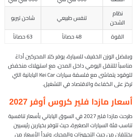
نظام
تنفس طبيعي
شاحن تيربو
الشحن
القوة
48 حصاناً
63 حصاناً
وبفضل الوزن الخفيف للسيارة، يوفر كلا المحركين أداءً
مناسباً للتنقل اليومي داخل المدن، مع استهلاك منخفض
للوقود يتماشى مع فلسفة سيارات Kei Car اليابانية التي
تركز على الكفاءة والاقتصاد في التشغيل.
أسعار مازدا فلير كروس أوفر 2027
طرحت مازدا فلير 2027 في السوق الياباني بأسعار تنافسية
تناسب فئة السيارات الصغيرة، حيث تتوفر بخيارين رئيسيين
يختلفان من حيث التجهيزات والمحرك. وتبدأ الأسعار من