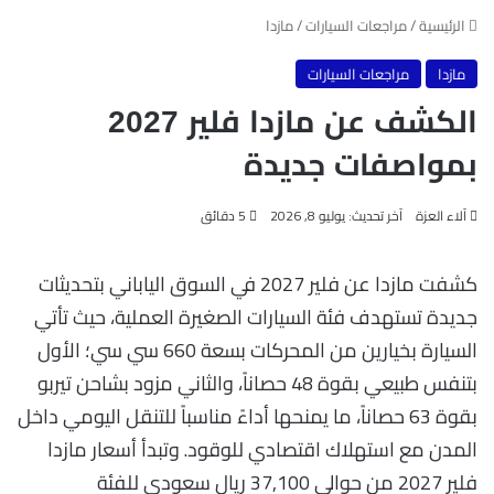
الرئيسية
/
مراجعات السيارات
/
مازدا
مازدا
مراجعات السيارات
الكشف عن مازدا فلير 2027
بمواصفات جديدة
آلاء العزة
آخر تحديث: يوليو 8, 2026
5 دقائق
كشفت مازدا عن فلير 2027 في السوق الياباني بتحديثات
جديدة تستهدف فئة السيارات الصغيرة العملية، حيث تأتي
السيارة بخيارين من المحركات بسعة 660 سي سي؛ الأول
بتنفس طبيعي بقوة 48 حصاناً، والثاني مزود بشاحن تيربو
بقوة 63 حصاناً، ما يمنحها أداءً مناسباً للتنقل اليومي داخل
المدن مع استهلاك اقتصادي للوقود. وتبدأ أسعار مازدا
فلير 2027 من حوالي 37,100 ريال سعودي للفئة