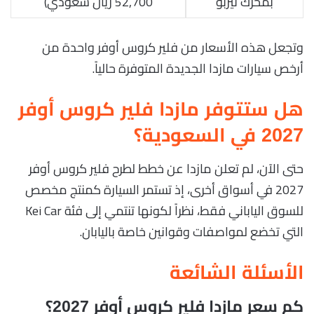
بمحرك تيربو
52,700 ريال سعودي)
وتجعل هذه الأسعار من فلير كروس أوفر واحدة من
أرخص سيارات مازدا الجديدة المتوفرة حالياً.
هل ستتوفر مازدا فلير كروس أوفر
2027 في السعودية؟
حتى الآن، لم تعلن مازدا عن خطط لطرح فلير كروس أوفر
2027 في أسواق أخرى، إذ تستمر السيارة كمنتج مخصص
للسوق الياباني فقط، نظراً لكونها تنتمي إلى فئة Kei Car
التي تخضع لمواصفات وقوانين خاصة باليابان.
الأسئلة الشائعة
كم سعر مازدا فلير كروس أوفر 2027؟