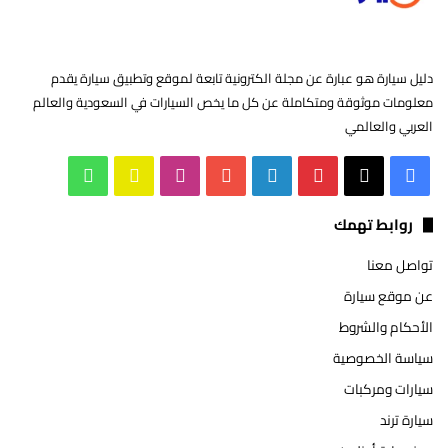
دليل سيارة هو عبارة عن مجلة الكترونية تابعة لموقع وتطبيق سيارة يقدم
معلومات موثوقة ومتكاملة عن كل ما يخص السيارات في السعودية والعالم
العربي والعالمي
‫X
فيسبوك
بينتيريست
لينكدإن
‫YouTube
انستقرام
سناب
واتساب
تشات
روابط تهمك
تواصل معنا
عن موقع سيارة
الأحكام والشروط
سياسة الخصوصية
سيارات ومركبات
سيارة ترند