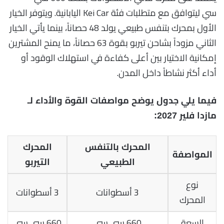
سي ليتوافق مع متطلبات فئة Kei Car اليابانية. ويتوفر الخيار
الأول بمحرك بتنفس طبيعي يولد 48 حصاناً، بينما يأتي الخيار
الثاني مزوداً بشاحن تيربو بقوة 63 حصاناً، ما يمنح المشترين
إمكانية الاختيار بين أعلى كفاءة في استهلاك الوقود أو
أداء أكثر نشاطاً داخل المدن.
فيما يلي جدول يوضح مواصفات القوة والأداء لـ
مازدا فلير 2027:
المحرك بالتنفس
المحرك
المواصفة
الطبيعي
التيربو
نوع
3 أسطوانات
3 أسطوانات
المحرك
السعة
660 سي سي
660 سي سي