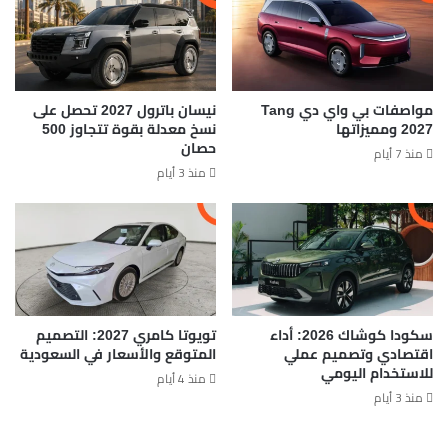
مواصفات بي واي دي Tang
نيسان باترول 2027 تحصل على
2027 ومميزاتها
نسخ معدلة بقوة تتجاوز 500
حصان
منذ 7 أيام
منذ 3 أيام
سكودا كوشاك 2026: أداء
تويوتا كامري 2027: التصميم
اقتصادي وتصميم عملي
المتوقع والأسعار في السعودية
للاستخدام اليومي
منذ 4 أيام
منذ 3 أيام