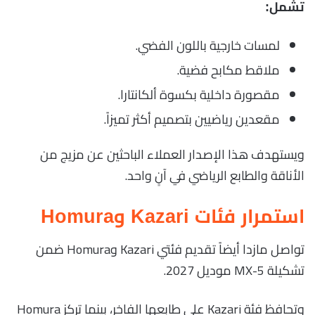
تشمل:
لمسات خارجية باللون الفضي.
ملاقط مكابح فضية.
مقصورة داخلية بكسوة ألكانتارا.
مقعدين رياضيين بتصميم أكثر تميزاً.
ويستهدف هذا الإصدار العملاء الباحثين عن مزيج من
الأناقة والطابع الرياضي في آنٍ واحد.
استمرار فئات Kazari وHomura
تواصل مازدا أيضاً تقديم فئتي Kazari وHomura ضمن
تشكيلة MX-5 موديل 2027.
وتحافظ فئة Kazari على طابعها الفاخر، بينما تركز Homura