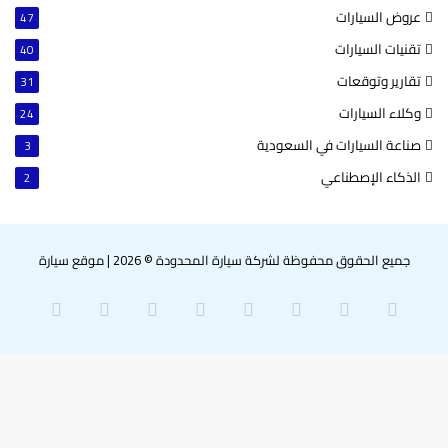
عروض السيارات
47
تقنيات السيارات
40
تقارير وتوقعات
31
وكلاء السيارات
24
صناعة السيارات في السعودية
3
الذكاء الإصطناعي
2
جميع الحقوق محفوظة لشركة سيارة المحدودة © 2026
|
موقع سيارة
‫X
فيسبوك
بينتيريست
لينكدإن
‫YouTube
انستقرام
سناب
واتساب
تشات