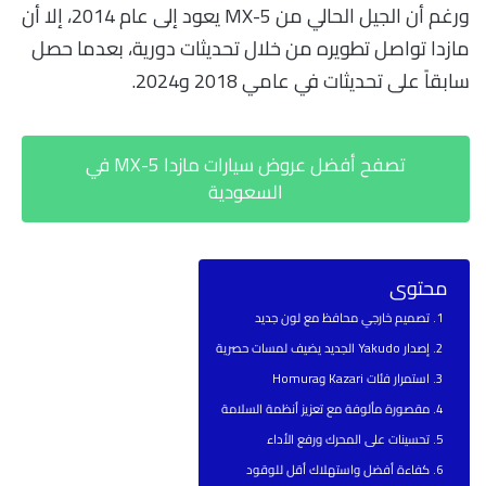
ورغم أن الجيل الحالي من MX-5 يعود إلى عام 2014، إلا أن
مازدا تواصل تطويره من خلال تحديثات دورية، بعدما حصل
سابقاً على تحديثات في عامي 2018 و2024.
تصفح أفضل عروض سيارات مازدا MX-5 في
السعودية
محتوى
تصميم خارجي محافظ مع لون جديد
إصدار Yakudo الجديد يضيف لمسات حصرية
استمرار فئات Kazari وHomura
مقصورة مألوفة مع تعزيز أنظمة السلامة
تحسينات على المحرك ورفع الأداء
كفاءة أفضل واستهلاك أقل للوقود