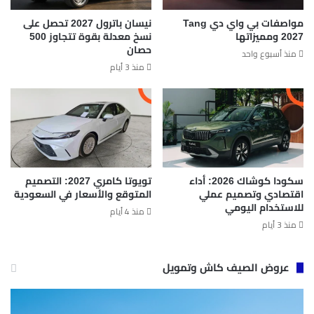
مواصفات بي واي دي Tang
نيسان باترول 2027 تحصل على
2027 ومميزاتها
نسخ معدلة بقوة تتجاوز 500
حصان
منذ أسبوع واحد
منذ 3 أيام
سكودا كوشاك 2026: أداء
تويوتا كامري 2027: التصميم
اقتصادي وتصميم عملي
المتوقع والأسعار في السعودية
للاستخدام اليومي
منذ 4 أيام
منذ 3 أيام
عروض الصيف كاش وتمويل