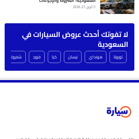
السعودية؟ الشروط والإجراءات
أبريل 27, 2026
لا تفوتك أحدث عروض السيارات في
السعودية
تويوتا
هونداي
نيسان
كيا
فورد
شفروليه