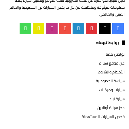
دليل سيارة هو عبارة عن مجلة الكترونية تابعة لموقع وتطبيق سيارة يقدم
معلومات موثوقة ومتكاملة عن كل ما يخص السيارات في السعودية والعالم
العربي والعالمي
‫X
فيسبوك
بينتيريست
لينكدإن
‫YouTube
انستقرام
سناب
واتساب
تشات
روابط تهمك
تواصل معنا
عن موقع سيارة
الأحكام والشروط
سياسة الخصوصية
سيارات ومركبات
سيارة ترند
حجز سيارة أونلاين
فحص السيارات المستعملة