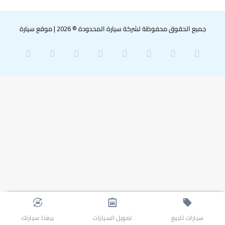
جميع الحقوق محفوظة لشركة سيارة المحدودة © 2026
|
موقع سيارة
‫X
فيسبوك
بينتيريست
لينكدإن
‫YouTube
انستقرام
سناب
واتساب
تشات
سيارات للبيع
تمويل السيارات
بيعنا سيارتك