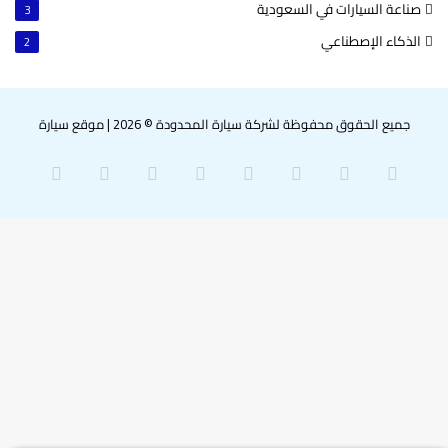
صناعة السيارات في السعودية
3
الذكاء الإصطناعي
2
جميع الحقوق محفوظة لشركة سيارة المحدودة © 2026
|
موقع سيارة
‫X
فيسبوك
بينتيريست
لينكدإن
‫YouTube
انستقرام
سناب
واتساب
تشات