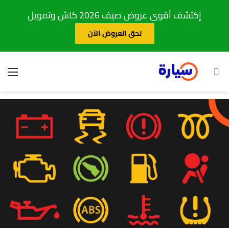
إكتشف أقوى عروض صيف 2026 كاش وتمويل
لحق العروض الآن
بحث عن
الق