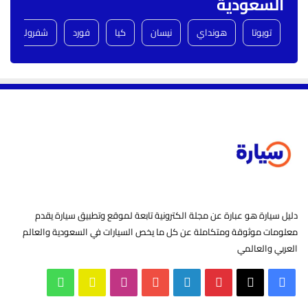
السعودية
تويوتا
هونداي
نيسان
كيا
فورد
شفروليه
دليل سيارة هو عبارة عن مجلة الكترونية تابعة لموقع وتطبيق سيارة يقدم
معلومات موثوقة ومتكاملة عن كل ما يخص السيارات في السعودية والعالم
العربي والعالمي
‫X
فيسبوك
بينتيريست
لينكدإن
‫YouTube
انستقرام
سناب
واتساب