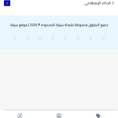
الذكاء الإصطناعي
2
جميع الحقوق محفوظة لشركة سيارة المحدودة © 2026
|
موقع سيارة
‫X
فيسبوك
بينتيريست
لينكدإن
‫YouTube
انستقرام
سناب
واتساب
تشات