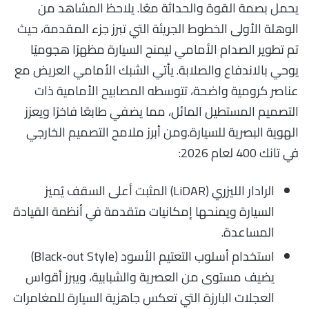
يحمل بصمة القوة والحداثة معًا. يلاحظ المشاهد من
الوهلة الأولى الخطوط الجريئة التي تبرز جزء المقدمة، حيث
تم تطوير الصدام الأمامي ليمنح السيارة مظهرًا هجوميًا
يوحي بالاندفاع والصلابة. يأتي الشبك الأمامي العريض مع
عناصر كرومية واضحة، تتوسطه المصابيح الأمامية ذات
التصميم المستطيل المائل، مما يضفي طابعًا فاخرًا ويعزز
الهوية البصرية للسيارة.ومن أبرز ملامح التصميم الخارجي
في تانك 400 لعام 2026:
الرادار الليزري (LiDAR) المثبت أعلى السقف يُميز
السيارة ويمنحها إمكانيات متقدمة في أنظمة القيادة
المساعدة.
استخدام أسلوب التعتيم الأسود (Black-out Style)
يضيف مستوى من العصرية والشبابية، ويبرز أقواس
العجلات البارزة التي تعكس جاهزية السيارة للمغامرات