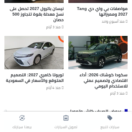
مواصفات بي واي دي Tang
نيسان باترول 2027 تحصل على
2027 ومميزاتها
نسخ معدلة بقوة تتجاوز 500
حصان
منذ أسبوع واحد
منذ 3 أيام
سكودا كوشاك 2026: أداء
تويوتا كامري 2027: التصميم
اقتصادي وتصميم عملي
المتوقع والأسعار في السعودية
للاستخدام اليومي
منذ 4 أيام
منذ 3 أيام
عروض الصيف كاش وتمويل
سيارات للبيع
تمويل السيارات
بيعنا سيارتك