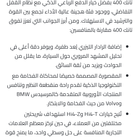
تانك 400 بفضل خيار الدفع الرباعي الذكي مع نظام القفل
التفاضلي، ووجود فئة هجينة عالية الأداء تجمع بين القوة
والترشيد في الاستهلاك. ومن أبرز الجوانب التي تعزز تفوق
تانك 400 مقارنة بالمنافسين:
إضافة الرادار الليزري يُعد طفرة، ويوفر دقة أعلى في
تحليل المشهد المروري حول السيارة، ما يقلل من
الحوادث ويزيد من ثقة السائق.
المقصورة المصممة خصيصًا لمحاكاة الفخامة مع
التكنولوجيا الذكية تقدم راحة منقطعة النظير وتنافس
المنتجات الأوروبية المتقدمة كالمرسيدس BMW
وVolvo من حيث الفخامة والابتكار.
تُتيح خيارات Hi4-T وHi4-Z استهداف شريحتين
مختلفتين من العملاء، في حين تركز معظم العلامات
التجارية المنافسة على حل وسطي واحد، ما يمنح قوة