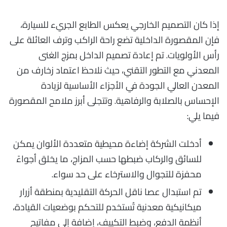
إذا كان التصميم الخارجي يعكس الطابع الجريء للسيارة،
فإن المقصورة الداخلية تضع راحة الراكب وترف العائلة على
رأس الأولويات. تم إعادة تصميم الداخل بمزج الغنى
المعدني مع التطور التقني، حيث نلاحظ اعتماد زخارف من
المعدن العالي الجودة في الأجزاء الأساسية لزيادة
الإحساس بالصلابة والرفاهية. وتتجلى أبرز ملامح المقصورة
فيما يلي:
أدخلت الشركة إضاءة محيطية متعددة الألوان يمكن
للسائق والركاب ضبطها حسب المزاج، ما يخلق أجواءً
محفزة للتجوال والاسترخاء على حد سواء.
تم استبدال عصا ناقل الحركة التقليدية بمنطقة أزرار
ميكانيكية معدنية تُستخدم للتحكم بوضعيات القيادة،
أنظمة الدفع، وضبط التكييف، إضافة إلى مفاتيح