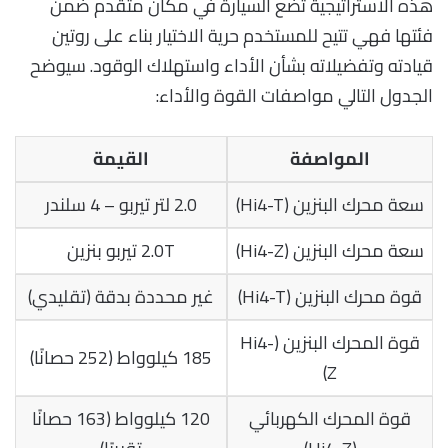
هذه الاستراتيجية تضع السيارة في مكان متقدم ضمن
فئتها فهي تتيح للمستخدم حرية الاختيار بناء على روتين
قيادته وتفضيلاته بشأن الأداء واستهلاك الوقود. سيوضح
الجدول التالي مواصفات القوة والأداء:
المواصفة
القيمة
سعة محرك البنزين (Hi4-T)
2.0 لتر تيربو – 4 سلندر
سعة محرك البنزين (Hi4-Z)
2.0T تيربو بنزين
قوة محرك البنزين (Hi4-T)
غير محددة بدقة (تقليدي)
قوة المحرك البنزين (Hi4-
185 كيلوواط (252 حصانًا)
Z)
قوة المحرك الكهربائي
120 كيلوواط (163 حصانًا