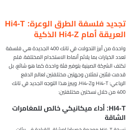
تجديد فلسفة الطرق الوعرة: Hi4-T
العريقة أمام Hi4-Z الذكية
واحدة من أبرز التحولات في تانك 400 الجديدة هي فلسفة
تعدد الخيارات بما يلائم أنماط الاستخدام المختلفة. فلم
تكتف الشركة الصينية بتوفير فئة واحدة كما هو شائع، بل
قدمت فئتين تمثلان وجهتين مختلفتين لعالم الدفع
الرباعي: Hi4-T وHi4-Z. ويبرز هذا التوجه الجديد في تانك
400 من خلال نسختين مختلفتين:
HI4-T: أداء ميكانيكي خالص للمغامرات
الشاقة
نسخة Hi4-T موجهة خصيصًا لعشاق القيادة في بيئات