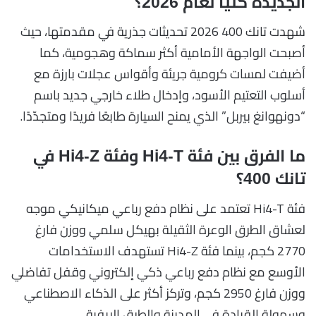
الجديدة كليًا لعام 2026؟
شهدت تانك 400 2026 تحديثات جذرية في مقدمتها، حيث
أصبحت الواجهة الأمامية أكثر سماكة وهجومية، كما
أضيفت لمسات كرومية جريئة وأقواس عجلات بارزة مع
أسلوب التعتيم الأسود، وإدخال طلاء خارجي جديد باسم
“دونهوانغ بيربل” الذي يمنح السيارة طابعًا فريدًا ومتجدّدًا.
ما الفرق بين فئة Hi4-T وفئة Hi4-Z في
تانك 400؟
فئة Hi4-T تعتمد على نظام دفع رباعي ميكانيكي موجه
لعشاق الطرق الوعرة الثقيلة بهيكل سلمي ووزن فارغ
2770 كجم، بينما فئة Hi4-Z تستهدف الاستخدامات
الأوسع مع نظام دفع رباعي ذكي إلكتروني وقفل تفاضلي
ووزن فارغ 2950 كجم، وتركز أكثر على الذكاء الاصطناعي
وسهولة القيادة في المدينة والطرق الريفية.