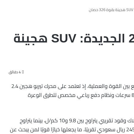
تويوتا لاندكروزر 2027 الجديدة: SUV هجينة
4 دقائق
تأتي تويوتا لاندكروزر 2027 كسيارة SUV هجينة تجمع بين القوة والعملية، إذ تعتمد على محرك تيربو هجين 2.4
لتر يولد 326 حصانًا، مع ناقل حركة أوتوماتيكي من 8 سرعات ونظام دفع رباعي مخصص للطرق الوعرة
وتصل قدرة السحب فيها إلى 2721 كجم، مع استهلاك وقود تقريبي يتراوح بين 9.8 و10 كم/ل، بينما يتراوح
سعرها المتوقع في السعودية بين 222,000 و245,000 ريال سعودي تقريبًا، ما يجعلها خيارًا قويًا لمن يبحث عن