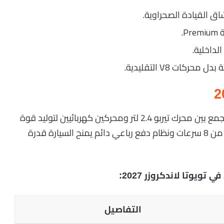
.
لداخلية.
كات V8 التقليدية.
تأتي تويوتا لاندكروزر 2027 بمنظومة هجينة حديثة تجمع بين محرك تيربو 2.4 لتر ومحركين كهربائيين لتوليد قوة
إجمالية تبلغ 326 حصانًا، مع ناقل حركة أوتوماتيكي من 8 سرعات ونظام دفع رباعي دائم يمنح السيارة قدرة
يوتا لاندكروزر 2027:
التفاصيل