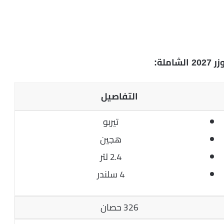
لة:
التفاصيل
تيربو
هجين
2.4 لتر
4 سلندر
326 حصان