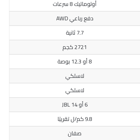
أوتوماتيك 8 سرعات
دفع رباعي AWD
7.7 ثانية
2721 كجم
8 أو 12.3 بوصة
لاسلكي
لاسلكي
6 أو 14 JBL
9.8 كم/ل تقريبًا
صفان