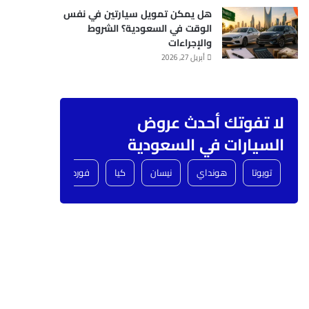
هل يمكن تمويل سيارتين في نفس
الوقت في السعودية؟ الشروط
والإجراءات
أبريل 27, 2026
لا تفوتك أحدث عروض
السيارات في السعودية
تويوتا
هونداي
نيسان
كيا
فورد
شفروليه