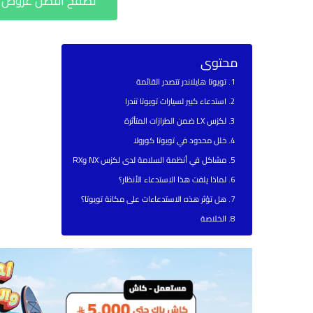
تصفح أفضل عروض سي
محتوى
تويوتا هايلاندر تتصدر القائمة
استدعاء كبير لسيارات تويوتا تندرا
لكزس LX ضمن الطرازات المتأثرة
خلل محدود في تويوتا كورولا
مشاكل في أنظمة السلامة لدى لكزس NX وRX
لماذا يلفت هذا الاستدعاء الأنظار؟
هل تؤثر هذه الاستدعاءات على مكانة تويوتا؟
الخلاصة