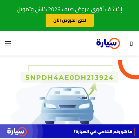
إكتشف أقوى عروض صيف 2026 كاش وتمويل
لحق العروض الآن
بحث عن
الق