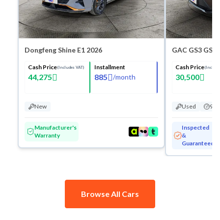
Dongfeng Shine E1 2026
GAC GS3 GS 2
Cash Price
Installment
Cash Price
(Includes VAT)
(Include
44,275
885
30,500
/
month
New
Used
94,
Manufacturer's
Inspected
Warranty
&
Guaranteed
Browse All Cars