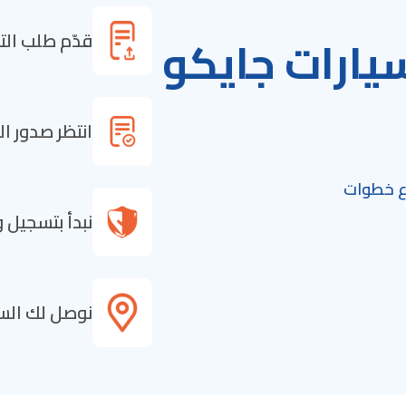
ارات جايكو
قدّم طلب التم
انتظر صدور ا
اع خطوات
نبدأ بتسجيل 
نوصل لك السي