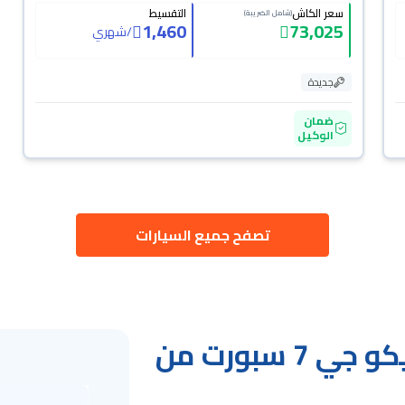
سعر الكاش
التقسيط
(شامل الضريبة)
1,460
73,025
/
شهري
جديدة
ضمان
الوكيل
تصفح جميع السيارات
مزايا تقسيط سيارات جايكو جي 7 سبورت من