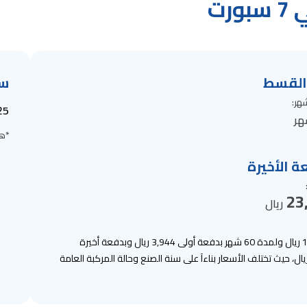
رت
القسط
سع
شهر
:
25
ر
*
هذ
ة الأخيرة
23
ريال
يبدأ قسط سيارات جايكو جي 7 سبورت الشهري بـ 1,460 ريال ولمدة 60 شهر بدفعة أولى 3,944 ريال وبدفعة أخيرة
23,6 ريال، كما يبدأ سعر الكاش من حوالي 73,025 ريال، حيث تختلف الأسعار بناءآ على سنة الصنع وحالة المركبة العامة