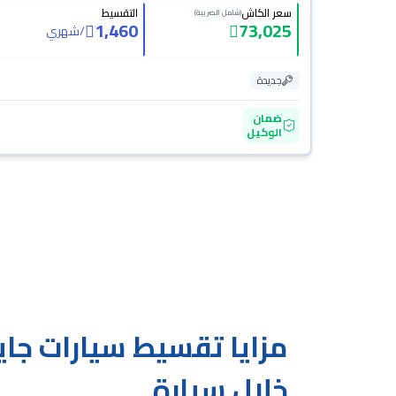
سعر الكاش
التقسيط
(شامل الضريبة)
1,460
73,025
/
شهري
جديدة
ضمان
الوكيل
خلال سيارة