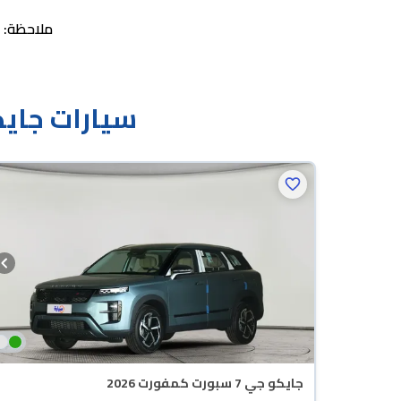
ملاحظة: ه
سيارات جايكو جي 7 سبورت للبيع ب
جايكو جي 7 سبورت كمفورت 2026