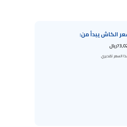
ر الكاش يبدأ من
:
73,0
ريال
ا السعر تقديري