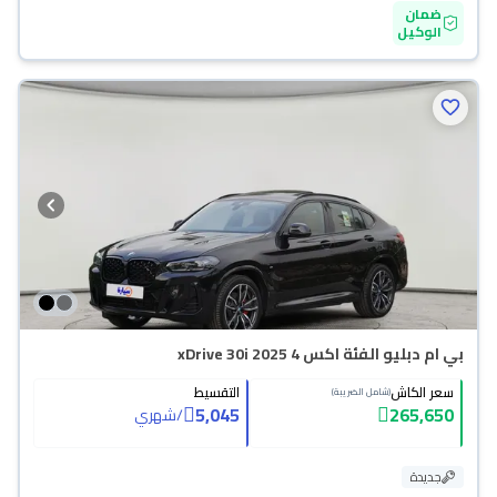
ضمان
الوكيل
بي ام دبليو الفئة اكس 4 xDrive 30i 2025
سعر الكاش
التقسيط
(شامل الضريبة)
5,045
265,650
/
شهري
جديدة