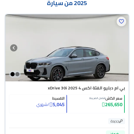
2025 من سيارة
بي ام دبليو الفئة اكس 4 xDrive 30i 2025
سعر الكاش
التقسيط
(شامل الضريبة)
5,045
265,650
/
شهري
جديدة
ضمان