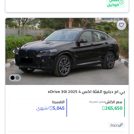
الوكيل
بي ام دبليو الفئة اكس 4 xDrive 30i 2025
سعر الكاش
التقسيط
(شامل الضريبة)
5,045
265,650
/
شهري
جديدة