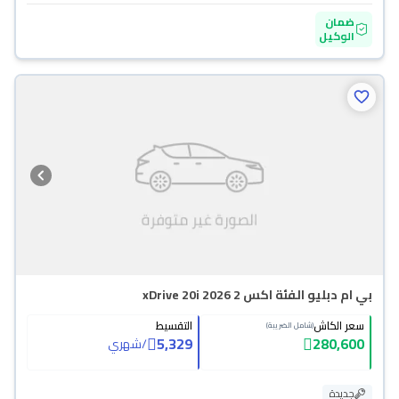
ضمان
الوكيل
بي ام دبليو الفئة اكس 2 xDrive 20i 2026
سعر الكاش
التقسيط
(شامل الضريبة)
5,329
280,600
/
شهري
جديدة