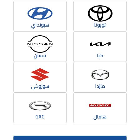
تويوتا
هيونداي
كيا
نيسان
مازدا
سوزوكي
هافال
GAC