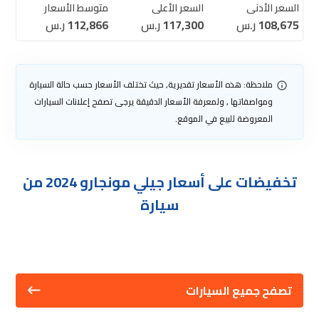
السعر الأدنى
السعر الأعلى
متوسط الأسعار
108,675
ر.س
117,300
ر.س
112,866
ر.س
ملاحظة: هذه الأسعار تقديرية, حيث تختلف الأسعار حسب حالة السيارة
ومواصفاتها , ولمعرفة الأسعار الدقيقة يرجى تصفح إعلانات السيارات
المعروضة للبيع في الموقع.
تخفيضات على أسعار جيلي مونجارو 2024 من
سيارة
تصفح جميع السيارات