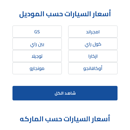
أسعار السيارات حسب الموديل
امجراند
GS
كول راي
بين راي
ازكارا
توجيلا
أوكافانجو
مونجارو
شاهد الكل
أسعار السيارات حسب الماركه