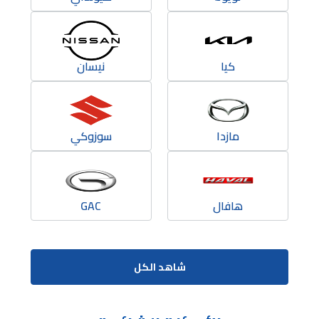
كيا
نيسان
مازدا
سوزوكي
هافال
GAC
شاهد الكل