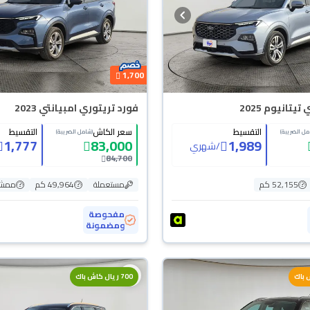
1,700
يتانيوم 2025
فورد تريتوري امبيانتي 2023
التقسيط
سعر الكاش
التقسيط
مل الضريبة)
(شامل الضريبة)
1,777
83,000
1,989
/
شهري
84,700
52,155 كم
مستعملة
49,964 كم
ممشى
مفحوصة
ومضمونة
700 ريال كاش باك