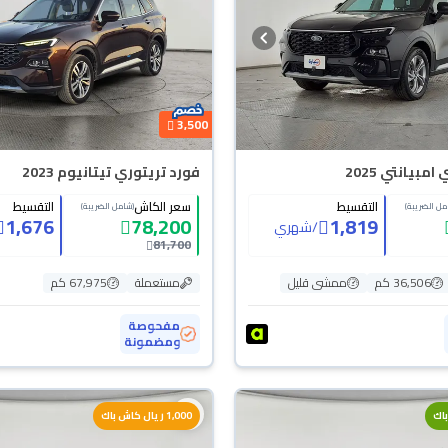
3,500
مبيانتي 2025
فورد تريتوري تيتانيوم 2023
التقسيط
سعر الكاش
التقسيط
مل الضريبة)
(شامل الضريبة)
1,676
78,200
1,819
/
شهري
81,700
36,506 كم
ممشى قليل
مستعملة
67,975 كم
مفحوصة
ومضمونة
1,000 ريال كاش باك