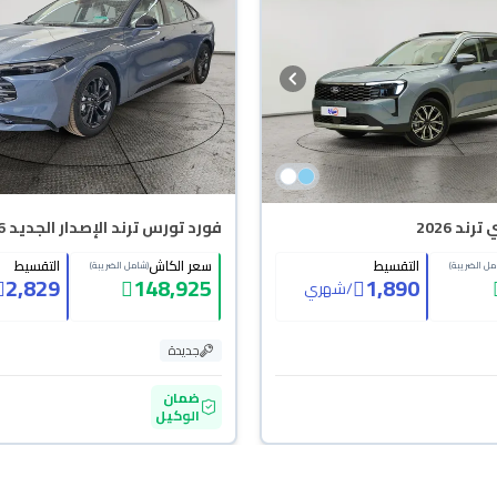
ند 2026
فورد تورس ترند الإصدار الجديد 2026
التقسيط
سعر الكاش
التقسيط
مل الضريبة)
(شامل الضريبة)
2,829
148,925
1,890
/
شهري
جديدة
ضمان
الوكيل