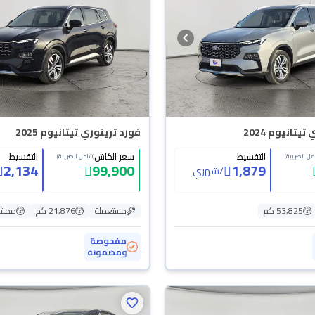
يتانيوم 2024
فورد تريتوري تيتانيوم 2025
التقسيط
سعر الكاش
التقسيط
مل الضريبة)
(شامل الضريبة)
2,134
99,900
1,879
/
شهري
53,825 كم
مستعملة
21,876 كم
ممشى
مفحوصة
ومضمونة