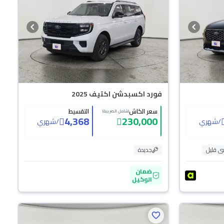
فورد اكسبدشن اكتيف 2025
سعر الكاش
التقسيط
(شامل الضريبة)
4,368
230,000
/
شهري
/
شهري
 قليل
جديدة
ضمان
الوكيل