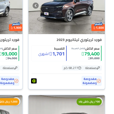
1,900
1,600
فورد تريتوري تيتانيوم 2023
فورد تريتوري ت
سعر الكاش
التقسيط
سعر الكاش
(شامل الضريبة)
(شا
93,000
1,701
79,400
/
شهري
94,900
81,000
مستعملة
68,277 كم
مستعملة
مفحوصة
مفحوصة
ومضمونة
ومضمونة
700 ريال كاش باك
1,000 ريال كاش باك