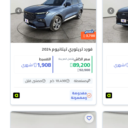
3,700
فورد تريتوري تيتانيوم 2024
سعر الكاش
التقسيط
(شامل الضريبة)
1,908
89,200
/
شهري
/
شهري
92,900
مستعملة
18,498 كم
ممشى قليل
مفحوصة
ومضمونة