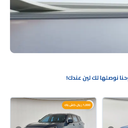
ا نوصلها لك لين عندك!
1,000 ريال كاش باك