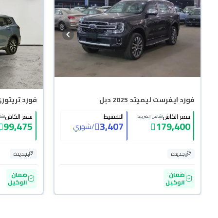
فورد ايفرست ليميتد 2025 دبل
فورد تريتوري تر
سعر الكاش
التقسيط
سعر الكاش
(شامل الضريبة)
(شا
99,475
3,407
179,400
/
شهري
جديدة
جديدة
ضمان
ضمان
الوكيل
الوكيل