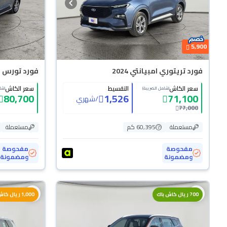
5,900
فورد تريتوري امبيانتي 2024
فورد تورس امبي
سعر الكاش
التقسيط
سعر الكاش
(شامل الضريبة)
(شا
80,700
1,526
71,100
/
شهري
77,000
مستعملة
60,395 كم
مستعملة
مفحوصة
مفحوصة
ومضمونة
ومضمونة
700 ريال كاش باك
1,000 ريال كاش باك