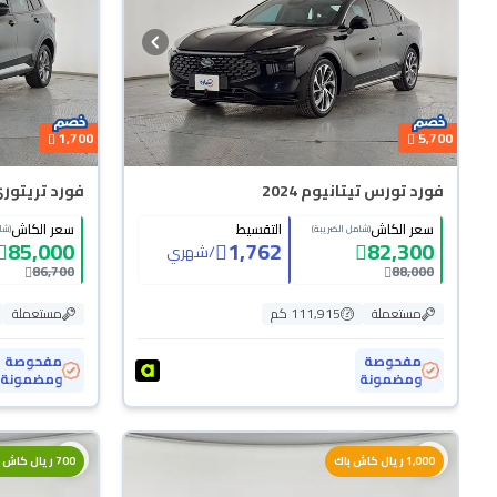
1,700
5,700
فورد تورس تيتانيوم 2024
فورد تريتوري ا
سعر الكاش
التقسيط
سعر الكاش
(شامل الضريبة)
(شا
85,000
1,762
82,300
/
شهري
86,700
88,000
مستعملة
111,915 كم
مستعملة
مفحوصة
مفحوصة
ومضمونة
ومضمونة
1,000 ريال كاش باك
700 ريال كاش باك