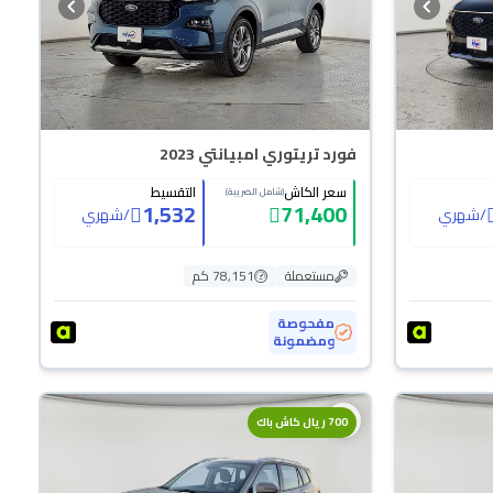
فورد تريتوري امبيانتي 2023
سعر الكاش
التقسيط
(شامل الضريبة)
1,532
71,400
/
شهري
/
شهري
مستعملة
78,151 كم
مفحوصة
ومضمونة
700 ريال كاش باك