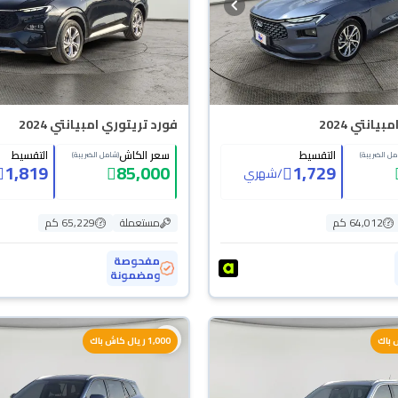
انتي 2024
فورد تريتوري امبيانتي 2024
التقسيط
سعر الكاش
التقسيط
مل الضريبة)
(شامل الضريبة)
1,819
85,000
1,729
/
شهري
64,012 كم
مستعملة
65,229 كم
مفحوصة
ومضمونة
1,000 ريال كاش باك