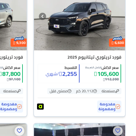
9,300
6,600
فورد تريتوري تيتانيوم 2025
فورد تريتوري ت
سعر الكاش
التقسيط
سعر الكاش
(شامل الضريبة)
(شا
87,800
2,255
105,600
/
شهري
97,100
112,200
مستعملة
20,112 كم
ممشى قليل
مستعملة
مفحوصة
مفحوصة
ومضمونة
ومضمونة