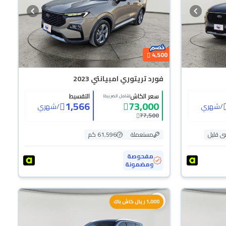
4,500
فورد تريتوري امبيانتي 2023
سعر الكاش
التقسيط
(شامل الضريبة)
1,566
73,000
/
شهري
/
شهري
77,500
 قليل
مستعملة
61,596 كم
مفحوصة
ومضمونة
1,000 ريال كاش باك