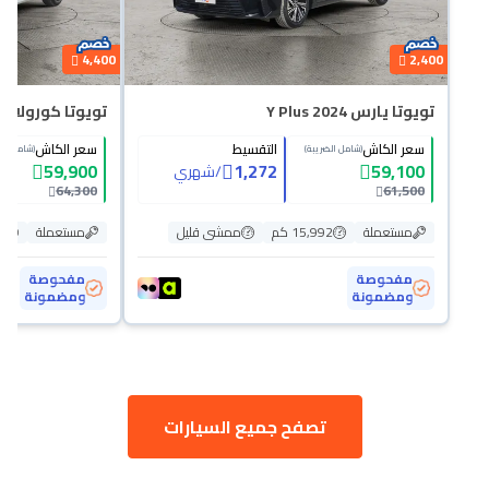
4,400
2,400
تويوتا يارس Y Plus 2024
تويوتا كورولا XLI 2024
سعر الكاش
التقسيط
سعر الكاش
(شامل الضريبة)
(شامل الض
59,900
1,272
59,100
/
شهري
64,300
61,500
مستعملة
15,992 كم
ممشى قليل
مستعملة
36
مفحوصة
مفحوصة
ومضمونة
ومضمونة
تصفح جميع السيارات