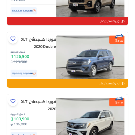
مستعملة
123,174 كم
مفحوصة ومضمونة
خل اول قسطين علينا
فورد اكسبدشن XLT
2,600
2020 Double
شامل الضريبة
126,900
129,500
مستعملة
60,765 كم
ممشى قليل
مفحوصة ومضمونة
خل اول قسطين علينا
فورد اكسبدشن XLT
2,100
2020
شامل الضريبة
103,900
106,000