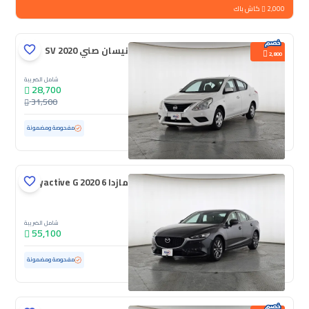
2,000
كاش باك
نيسان صني SV 2020
2,800
شامل الضريبة
28,700
31,500
مستعملة
153,833 كم
مفحوصة ومضمونة
مازدا 6 Skyactive G 2020
شامل الضريبة
55,100
مستعملة
126,757 كم
مفحوصة ومضمونة