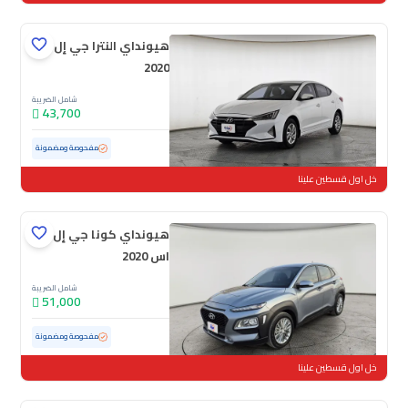
هيونداي النترا جي إل
2020
شامل الضريبة
43,700
مستعملة
121,696 كم
مفحوصة ومضمونة
خل اول قسطين علينا
هيونداي كونا جي إل
اس 2020
شامل الضريبة
51,000
مستعملة
154,441 كم
مفحوصة ومضمونة
خل اول قسطين علينا