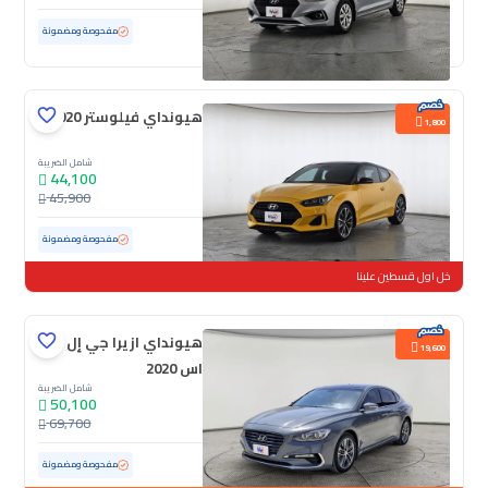
مستعملة
101,431 كم
مفحوصة ومضمونة
هيونداي فيلوستر 2020
1,800
شامل الضريبة
44,100
45,900
مستعملة
48,861 كم
ممشى قليل
مفحوصة ومضمونة
خل اول قسطين علينا
هيونداي ازيرا جي إل
19,600
اس 2020
شامل الضريبة
50,100
69,700
مستعملة
138,919 كم
مفحوصة ومضمونة