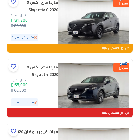
مازدا سى اكس 9
1,700
Skyactiv G 2020
شامل الضريبة
81,200
82,900
مستعملة
101,990 كم
مفحوصة ومضمونة
خل اول قسطين علينا
مازدا سى اكس 9
1,300
Skyactiv 2020
شامل الضريبة
65,000
66,300
مستعملة
122,575 كم
مفحوصة ومضمونة
خل اول قسطين علينا
فيات فيورينو فان 2020