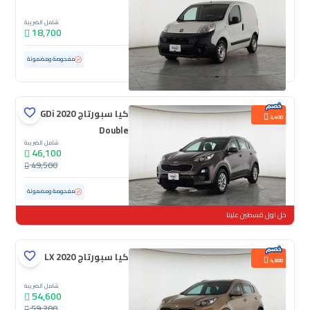
شامل الضريبة
18,700
مستعملة
133,293 كم
مفحوصة ومضمونة
كيا سبورتاج GDi 2020
3,400
Double
شامل الضريبة
46,100
49,500
مستعملة
237,714 كم
مفحوصة ومضمونة
خل اول قسطين علينا
كيا سبورتاج LX 2020
4,600
شامل الضريبة
54,600
59,200