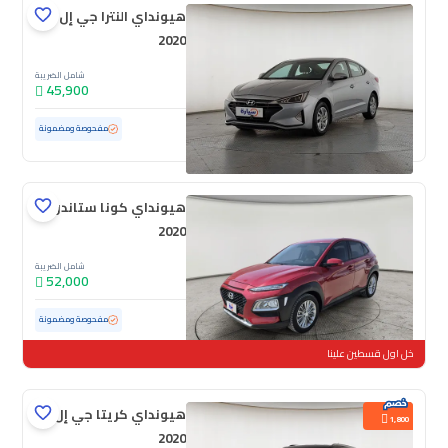
هيونداي النترا جي إل
2020
شامل الضريبة
45,900
مستعملة
124,907 كم
مفحوصة ومضمونة
هيونداي كونا ستاندر
2020
شامل الضريبة
52,000
مستعملة
37,225 كم
ممشى قليل
مفحوصة ومضمونة
خل اول قسطين علينا
هيونداي كريتا جي إل
1,800
2020